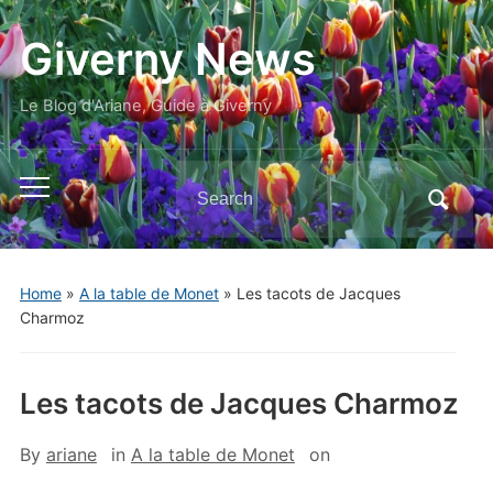
Giverny News
Le Blog d'Ariane, Guide à Giverny
Search
Toggle
for:
mobile
menu
Home
»
A la table de Monet
»
Les tacots de Jacques
Charmoz
Les tacots de Jacques Charmoz
By
ariane
in
A la table de Monet
on