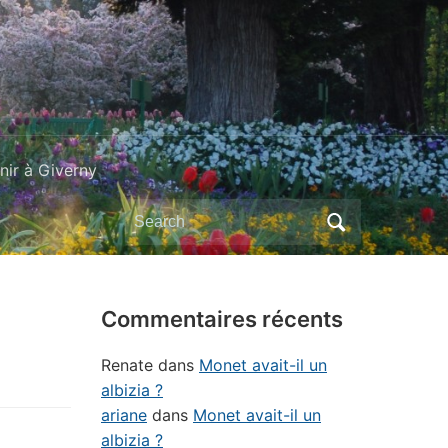
ir à Giverny
Search
for:
Commentaires récents
Renate
dans
Monet avait-il un
albizia ?
ariane
dans
Monet avait-il un
albizia ?