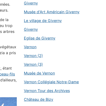
Giverny
nnées.
eurs.
Musée d'Art Américain Giverny
de la
Le village de Giverny
peu trop
Giverny
es arbres
Eglise de Giverny
Vernon
 végétaux
zia a pris
Vernon (2)
Vernon (3)
, étant
Musée de Vernon
beau-fils
’ailleurs,
Vernon Collégiale Notre-Dame
Vernon Tour des Archives
Château de Bizy