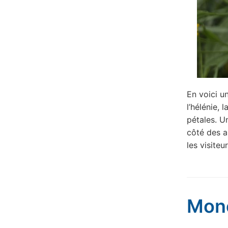
En voici u
l’hélénie, 
pétales. U
côté des a
les visiteu
Mone