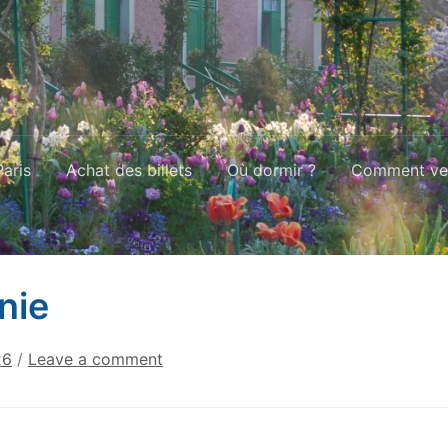
aris
Achat des billets
Où dormir ?
Comment ven
nie
26
/
Leave a comment