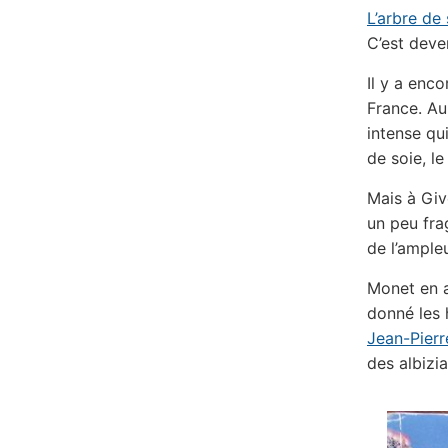
L’arbre de 
C’est deve
Il y a enco
France. Au
intense qu
de soie, l
Mais à Giv
un peu frag
de l’ampleu
Monet en av
donné les 
Jean-Pier
des albizi