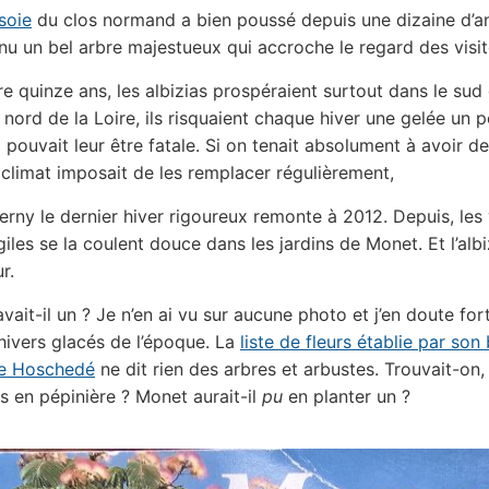
soie
du clos normand a bien poussé depuis une dizaine d’a
nu un bel arbre majestueux qui accroche le regard des visit
re quinze ans, les albizias prospéraient surtout dans le sud 
 nord de la Loire, ils risquaient chaque hiver une gelée un 
i pouvait leur être fatale. Si on tenait absolument à avoir d
e climat imposait de les remplacer régulièrement,
erny le dernier hiver rigoureux remonte à 2012. Depuis, les
iles se la coulent douce dans les jardins de Monet. Et l’albi
r.
ait-il un ? Je n’en ai vu sur aucune photo et j’en doute fort
hivers glacés de l’époque. La
liste de fleurs établie par son 
re Hoschedé
ne dit rien des arbres et arbustes. Trouvait-on, d
as en pépinière ? Monet aurait-il
pu
en planter un ?