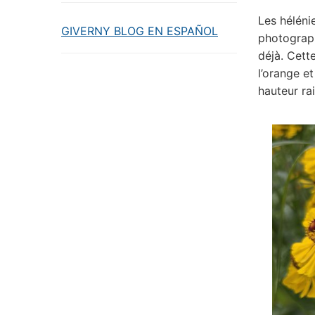
Les héléni
GIVERNY BLOG EN ESPAÑOL
photographi
déjà. Cett
l’orange e
hauteur ra