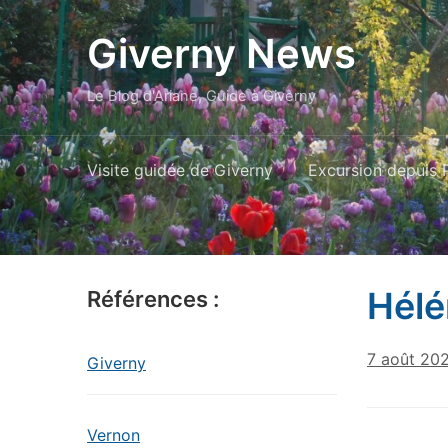
Giverny News
Le Blog d'Ariane, Guide à Giverny
Visite guidée de Giverny
Excursion depuis P
Hélé
Références :
7 août 20
Giverny
Vernon