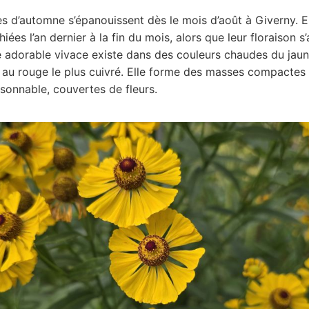
es d’automne s’épanouissent dès le mois d’août à Giverny. E
ées l’an dernier à la fin du mois, alors que leur floraison s
e adorable vivace existe dans des couleurs chaudes du jaun
t au rouge le plus cuivré. Elle forme des masses compactes
isonnable, couvertes de fleurs.