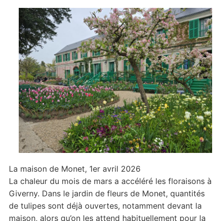
fleurs
à
l’ouverture
La maison de Monet, 1er avril 2026
La chaleur du mois de mars a accéléré les floraisons à
Giverny. Dans le jardin de fleurs de Monet, quantités
de tulipes sont déjà ouvertes, notamment devant la
maison, alors qu’on les attend habituellement pour la