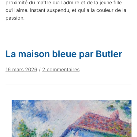
proximité du maître qu’il admire et de la jeune fille
qu’il aime. Instant suspendu, et qui a la couleur de la
passion.
La maison bleue par Butler
sur
16 mars 2026
/
2 commentaires
La
maison
bleue
par
Butler