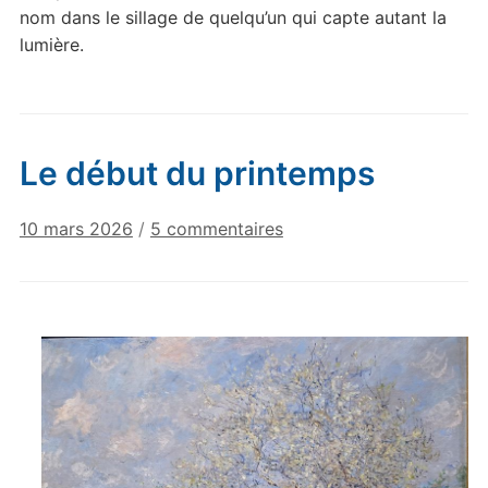
nom dans le sillage de quelqu’un qui capte autant la
lumière.
Le début du printemps
sur
10 mars 2026
/
5 commentaires
Le
début
du
printemps