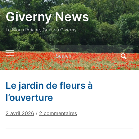
Giverny News
Le Blog d'Ariane, Guide à Giverny
Search
Toggle
for:
mobile
menu
Le jardin de fleurs à
l’ouverture
sur
2 avril 2026
/
2 commentaires
Le
jardin
de