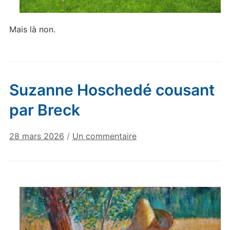
Mais là non.
Suzanne Hoschedé cousant
par Breck
sur
28 mars 2026
/
Un commentaire
Suzanne
Hoschedé
cousant
par
Breck