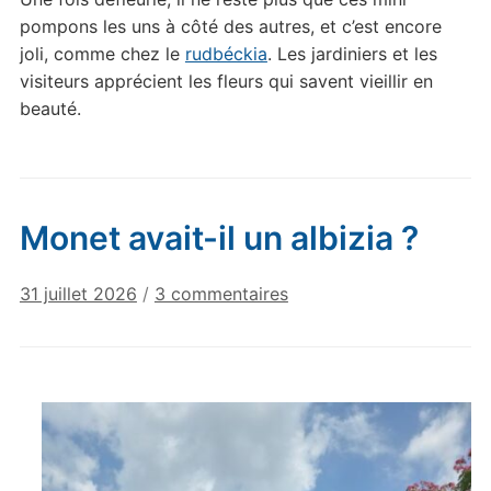
pompons les uns à côté des autres, et c’est encore
joli, comme chez le
rudbéckia
. Les jardiniers et les
visiteurs apprécient les fleurs qui savent vieillir en
beauté.
Monet avait-il un albizia ?
sur
31 juillet 2026
/
3 commentaires
Monet
avait-
il
un
albizia
?