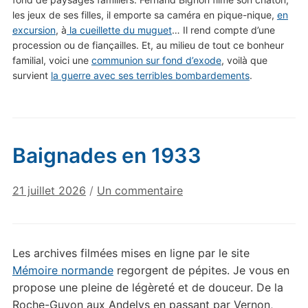
les jeux de ses filles, il emporte sa caméra en pique-nique,
en
excursion
, à
la cueillette du muguet
… Il rend compte d’une
procession ou de fiançailles. Et, au milieu de tout ce bonheur
familial, voici une
communion sur fond d’exode
, voilà que
survient
la guerre avec ses terribles bombardements
.
Baignades en 1933
sur
21 juillet 2026
/
Un commentaire
Baignades
en
1933
Les archives filmées mises en ligne par le site
Mémoire normande
regorgent de pépites. Je vous en
propose une pleine de légèreté et de douceur. De la
Roche-Guyon aux Andelys en passant par Vernon,