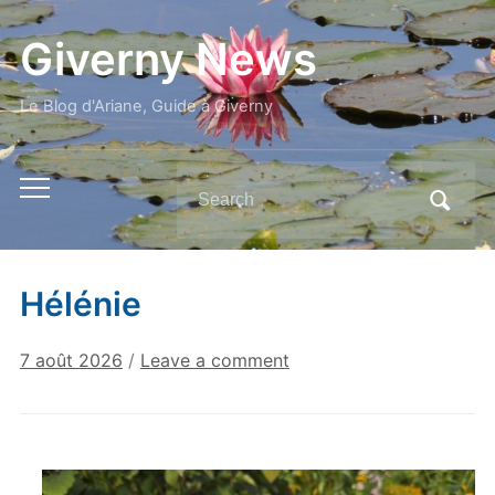
Giverny News
Le Blog d'Ariane, Guide à Giverny
Search
Toggle
for:
mobile
menu
Hélénie
7 août 2026
/
Leave a comment