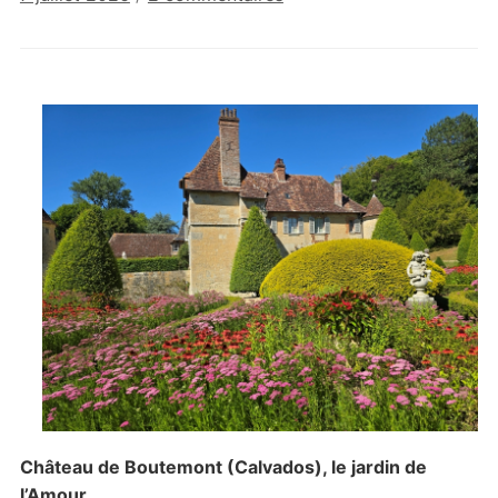
Les
jardins
du
château
de
Boutemont
Château de Boutemont (Calvados), le jardin de
l’Amour