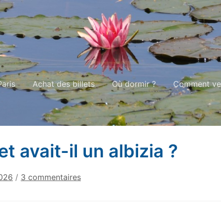
aris
Achat des billets
Où dormir ?
Comment ven
t avait-il un albizia ?
sur
2026
/
3 commentaires
Monet
avait-
il