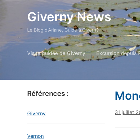
Giverny News
Le Blog d'Ariane, Guide à Giverny
Visite guidée de Giverny
Excursion depuis P
Mone
Références :
31 juillet 
Giverny
Vernon