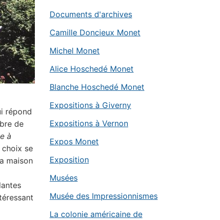
Documents d'archives
Camille Doncieux Monet
Michel Monet
Alice Hoschedé Monet
Blanche Hoschedé Monet
Expositions à Giverny
ui répond
Expositions à Vernon
rbre de
te à
Expos Monet
 choix se
Exposition
la maison
Musées
lantes
Musée des Impressionnismes
téressant
La colonie américaine de