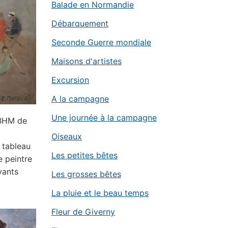
Balade en Normandie
Débarquement
Seconde Guerre mondiale
Maisons d'artistes
Excursion
A la campagne
Une journée à la campagne
 BHM de
Oiseaux
 tableau
Les petites bêtes
e peintre
vants
Les grosses bêtes
La pluie et le beau temps
Fleur de Giverny