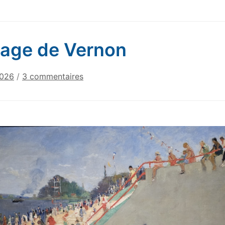
lage de Vernon
sur
2026
/
3 commentaires
La
plage
de
Vernon