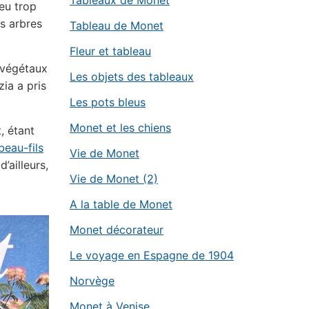
Tableaux de Monet
peu trop
es arbres
Tableau de Monet
Fleur et tableau
 végétaux
Les objets des tableaux
zia a pris
Les pots bleus
Monet et les chiens
, étant
beau-fils
Vie de Monet
’ailleurs,
Vie de Monet (2)
A la table de Monet
Monet décorateur
Le voyage en Espagne de 1904
Norvège
Monet à Venise