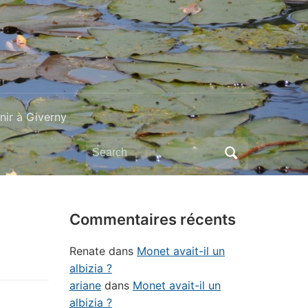
ir à Giverny
Search
for:
Commentaires récents
Renate
dans
Monet avait-il un
albizia ?
ariane
dans
Monet avait-il un
albizia ?