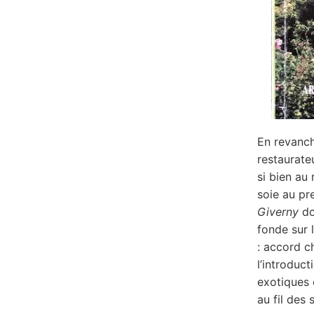
En revanch
restaurateu
si bien au
soie au pre
Giverny
do
fonde sur 
: accord ch
l’introduc
exotiques 
au fil des 