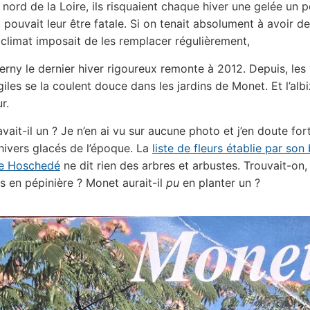
 nord de la Loire, ils risquaient chaque hiver une gelée un 
i pouvait leur être fatale. Si on tenait absolument à avoir d
e climat imposait de les remplacer régulièrement,
erny le dernier hiver rigoureux remonte à 2012. Depuis, les
iles se la coulent douce dans les jardins de Monet. Et l’albi
r.
ait-il un ? Je n’en ai vu sur aucune photo et j’en doute fort
hivers glacés de l’époque. La
liste de fleurs établie par son 
re Hoschedé
ne dit rien des arbres et arbustes. Trouvait-on, d
as en pépinière ? Monet aurait-il
pu
en planter un ?