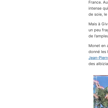
France. Au
intense qu
de soie, l
Mais à Giv
un peu frag
de l’ampleu
Monet en av
donné les 
Jean-Pier
des albizi