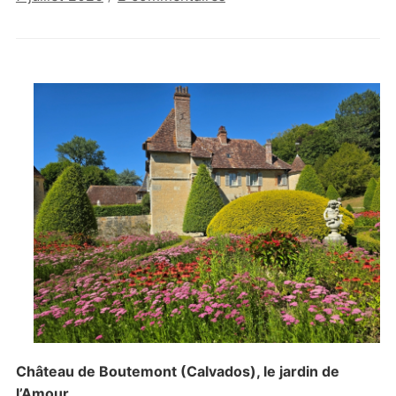
Les
jardins
du
château
de
Boutemont
Château de Boutemont (Calvados), le jardin de
l’Amour