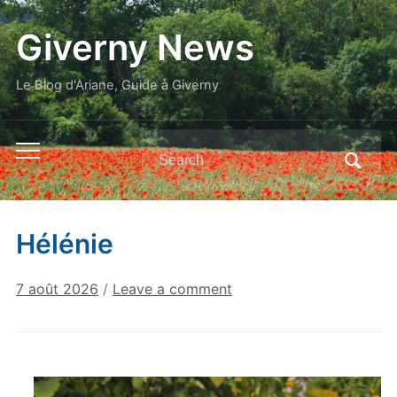
Giverny News
Le Blog d'Ariane, Guide à Giverny
Search
Toggle
for:
mobile
menu
Hélénie
7 août 2026
/
Leave a comment