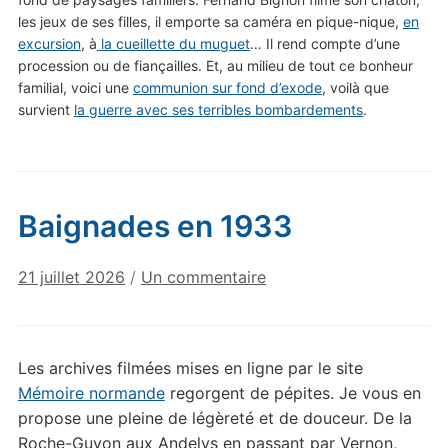
les jeux de ses filles, il emporte sa caméra en pique-nique,
en
excursion
, à
la cueillette du muguet
… Il rend compte d’une
procession ou de fiançailles. Et, au milieu de tout ce bonheur
familial, voici une
communion sur fond d’exode
, voilà que
survient
la guerre avec ses terribles bombardements
.
Baignades en 1933
sur
21 juillet 2026
/
Un commentaire
Baignades
en
1933
Les archives filmées mises en ligne par le site
Mémoire normande
regorgent de pépites. Je vous en
propose une pleine de légèreté et de douceur. De la
Roche-Guyon aux Andelys en passant par Vernon,