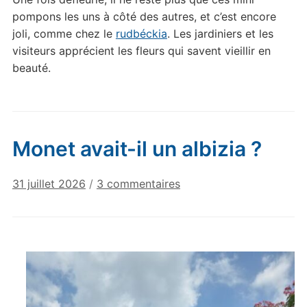
pompons les uns à côté des autres, et c’est encore
joli, comme chez le
rudbéckia
. Les jardiniers et les
visiteurs apprécient les fleurs qui savent vieillir en
beauté.
Monet avait-il un albizia ?
sur
31 juillet 2026
/
3 commentaires
Monet
avait-
il
un
albizia
?