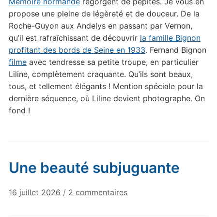
Mémoire normande
regorgent de pépites. Je vous en
propose une pleine de légèreté et de douceur. De la
Roche-Guyon aux Andelys en passant par Vernon,
qu’il est rafraîchissant de découvrir
la famille Bignon
profitant des bords de Seine en 1933
. Fernand Bignon
filme
avec tendresse sa petite troupe, en particulier
Liline, complètement craquante. Qu’ils sont beaux,
tous, et tellement élégants ! Mention spéciale pour la
dernière séquence, où Liline devient photographe. On
fond !
Une beauté subjuguante
sur
16 juillet 2026
/
2 commentaires
Une
beauté