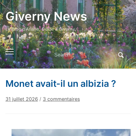
Giverny News
Le Blog d'Ariane, Guide à Giverny
Search
Toggle
for:
mobile
menu
Monet avait-il un albizia ?
sur
31 juillet 2026
/
3 commentaires
Monet
avait-
il
un
albizia