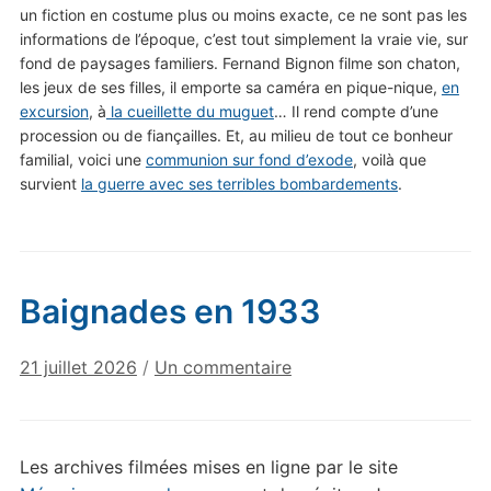
un fiction en costume plus ou moins exacte, ce ne sont pas les
informations de l’époque, c’est tout simplement la vraie vie, sur
fond de paysages familiers. Fernand Bignon filme son chaton,
les jeux de ses filles, il emporte sa caméra en pique-nique,
en
excursion
, à
la cueillette du muguet
… Il rend compte d’une
procession ou de fiançailles. Et, au milieu de tout ce bonheur
familial, voici une
communion sur fond d’exode
, voilà que
survient
la guerre avec ses terribles bombardements
.
Baignades en 1933
sur
21 juillet 2026
/
Un commentaire
Baignades
en
1933
Les archives filmées mises en ligne par le site