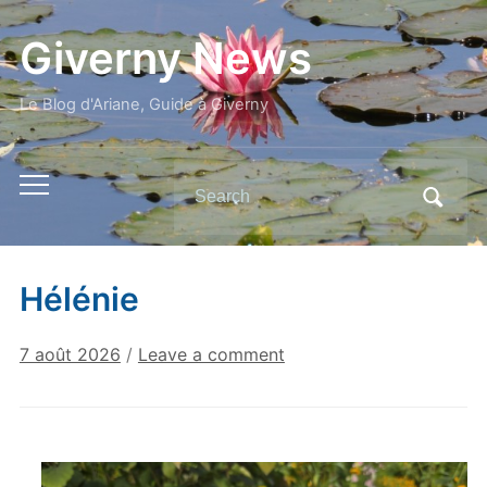
Giverny News
Le Blog d'Ariane, Guide à Giverny
Search
Toggle
for:
mobile
menu
Hélénie
7 août 2026
/
Leave a comment