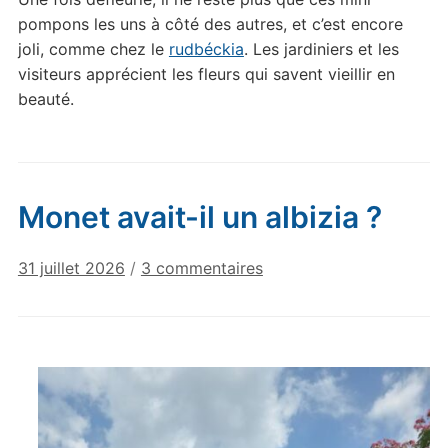
pompons les uns à côté des autres, et c’est encore
joli, comme chez le
rudbéckia
. Les jardiniers et les
visiteurs apprécient les fleurs qui savent vieillir en
beauté.
Monet avait-il un albizia ?
sur
31 juillet 2026
/
3 commentaires
Monet
avait-
il
un
albizia
?