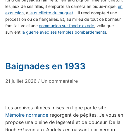
les jeux de ses filles, il emporte sa caméra en pique-nique,
en
excursion
, à
la cueillette du muguet
… Il rend compte d’une
procession ou de fiançailles. Et, au milieu de tout ce bonheur
familial, voici une
communion sur fond d’exode
, voilà que
survient
la guerre avec ses terribles bombardements
.
Baignades en 1933
sur
21 juillet 2026
/
Un commentaire
Baignades
en
1933
Les archives filmées mises en ligne par le site
Mémoire normande
regorgent de pépites. Je vous en
propose une pleine de légèreté et de douceur. De la
Roche-Guyon aux Andelys en passant par Vernon,