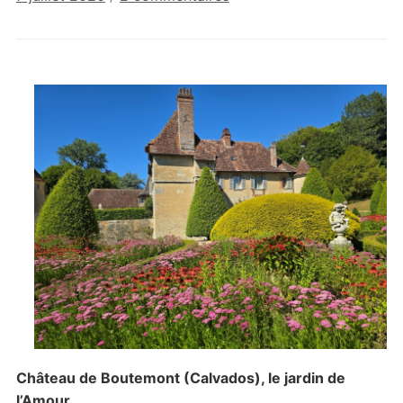
Les
jardins
du
château
de
Boutemont
Château de Boutemont (Calvados), le jardin de
l’Amour