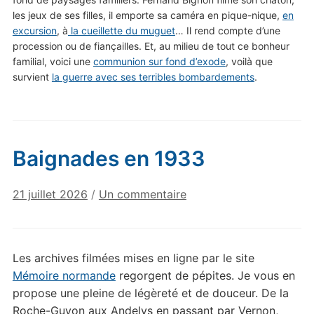
les jeux de ses filles, il emporte sa caméra en pique-nique,
en
excursion
, à
la cueillette du muguet
… Il rend compte d’une
procession ou de fiançailles. Et, au milieu de tout ce bonheur
familial, voici une
communion sur fond d’exode
, voilà que
survient
la guerre avec ses terribles bombardements
.
Baignades en 1933
sur
21 juillet 2026
/
Un commentaire
Baignades
en
1933
Les archives filmées mises en ligne par le site
Mémoire normande
regorgent de pépites. Je vous en
propose une pleine de légèreté et de douceur. De la
Roche-Guyon aux Andelys en passant par Vernon,