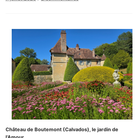
Les
jardins
du
château
de
Boutemont
Château de Boutemont (Calvados), le jardin de
l’Amour