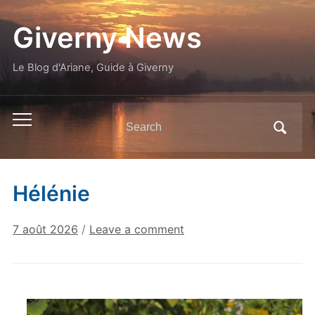
Giverny News
Le Blog d'Ariane, Guide à Giverny
Search
Toggle
for:
mobile
menu
Hélénie
7 août 2026
/
Leave a comment