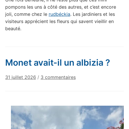
pompons les uns à côté des autres, et c’est encore
joli, comme chez le
rudbéckia
. Les jardiniers et les
visiteurs apprécient les fleurs qui savent vieillir en
beauté.
Monet avait-il un albizia ?
sur
31 juillet 2026
/
3 commentaires
Monet
avait-
il
un
albizia
?