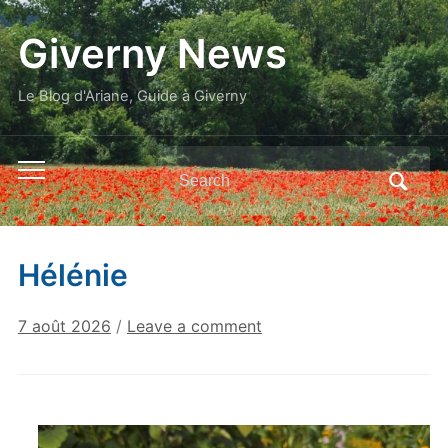
Giverny News
Le Blog d'Ariane, Guide à Giverny
Search
Toggle
for:
mobile
menu
Hélénie
7 août 2026
/
Leave a comment