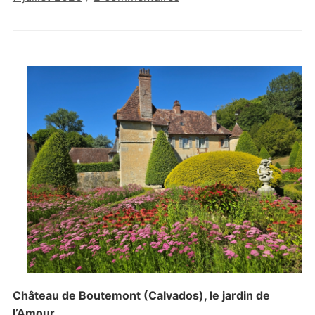
Les
jardins
du
château
de
Boutemont
Château de Boutemont (Calvados), le jardin de
l’Amour