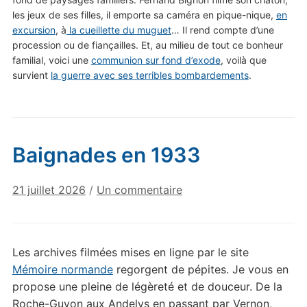
les jeux de ses filles, il emporte sa caméra en pique-nique,
en
excursion
, à
la cueillette du muguet
… Il rend compte d’une
procession ou de fiançailles. Et, au milieu de tout ce bonheur
familial, voici une
communion sur fond d’exode
, voilà que
survient
la guerre avec ses terribles bombardements
.
Baignades en 1933
sur
21 juillet 2026
/
Un commentaire
Baignades
en
1933
Les archives filmées mises en ligne par le site
Mémoire normande
regorgent de pépites. Je vous en
propose une pleine de légèreté et de douceur. De la
Roche-Guyon aux Andelys en passant par Vernon,