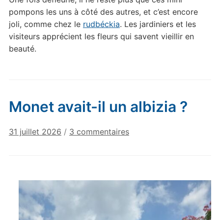
pompons les uns à côté des autres, et c’est encore
joli, comme chez le
rudbéckia
. Les jardiniers et les
visiteurs apprécient les fleurs qui savent vieillir en
beauté.
Monet avait-il un albizia ?
sur
31 juillet 2026
/
3 commentaires
Monet
avait-
il
un
albizia
?