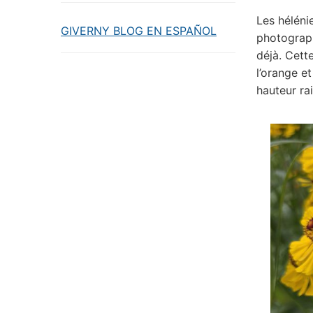
Les héléni
GIVERNY BLOG EN ESPAÑOL
photographi
déjà. Cett
l’orange e
hauteur ra