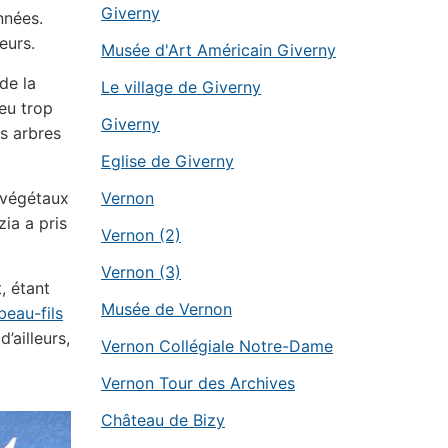
Giverny
nnées.
eurs.
Musée d'Art Américain Giverny
de la
Le village de Giverny
peu trop
Giverny
es arbres
Eglise de Giverny
Vernon
 végétaux
zia a pris
Vernon (2)
Vernon (3)
, étant
Musée de Vernon
beau-fils
’ailleurs,
Vernon Collégiale Notre-Dame
Vernon Tour des Archives
Château de Bizy