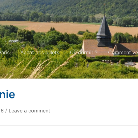
aris
Achat des billets
Où dormir ?
Comment ven
nie
26
/
Leave a comment