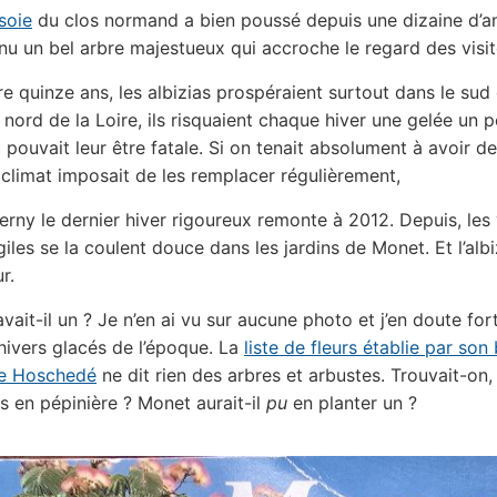
soie
du clos normand a bien poussé depuis une dizaine d’a
nu un bel arbre majestueux qui accroche le regard des visit
re quinze ans, les albizias prospéraient surtout dans le sud 
 nord de la Loire, ils risquaient chaque hiver une gelée un 
i pouvait leur être fatale. Si on tenait absolument à avoir d
e climat imposait de les remplacer régulièrement,
erny le dernier hiver rigoureux remonte à 2012. Depuis, les
iles se la coulent douce dans les jardins de Monet. Et l’albi
r.
ait-il un ? Je n’en ai vu sur aucune photo et j’en doute fort
hivers glacés de l’époque. La
liste de fleurs établie par son 
re Hoschedé
ne dit rien des arbres et arbustes. Trouvait-on, d
as en pépinière ? Monet aurait-il
pu
en planter un ?