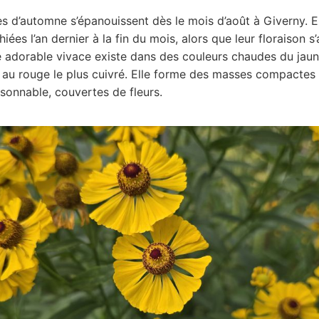
es d’automne s’épanouissent dès le mois d’août à Giverny. E
ées l’an dernier à la fin du mois, alors que leur floraison s
e adorable vivace existe dans des couleurs chaudes du jaun
t au rouge le plus cuivré. Elle forme des masses compactes
isonnable, couvertes de fleurs.