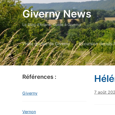
Giverny News
Le Blog d'Ariane, Guide à Giverny
Visite guidée de Giverny
Excursion depuis P
Hélé
Références :
7 août 20
Giverny
Vernon