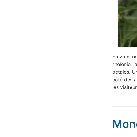
En voici u
l’hélénie, 
pétales. U
côté des a
les visiteu
Mone