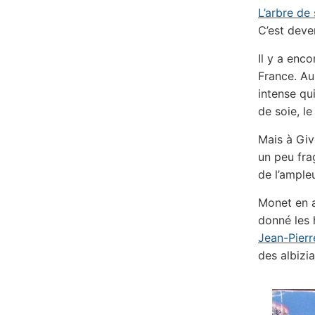
L’arbre de 
C’est deve
Il y a enco
France. Au
intense qu
de soie, l
Mais à Giv
un peu frag
de l’ampleu
Monet en av
donné les 
Jean-Pier
des albizi