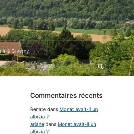
ir à Giverny
Search
for:
Commentaires récents
Renate
dans
Monet avait-il un
albizia ?
ariane
dans
Monet avait-il un
albizia ?