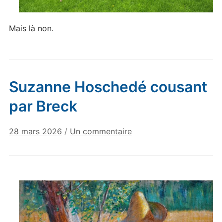
Mais là non.
Suzanne Hoschedé cousant
par Breck
sur
28 mars 2026
/
Un commentaire
Suzanne
Hoschedé
cousant
par
Breck