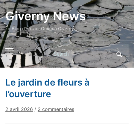
Giverny News
Le Blog d'Ariane, Guide à Giverny
Search
Toggle
for:
mobile
menu
Le jardin de fleurs à
l’ouverture
sur
2 avril 2026
/
2 commentaires
Le
jardin
de