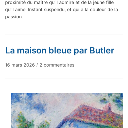
proximité du maître qu’il admire et de la jeune fille
qu’il aime. Instant suspendu, et qui a la couleur de la
passion.
La maison bleue par Butler
sur
16 mars 2026
/
2 commentaires
La
maison
bleue
par
Butler