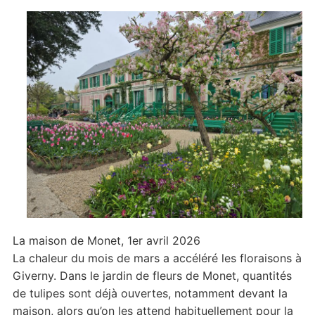
fleurs
à
l’ouverture
La maison de Monet, 1er avril 2026
La chaleur du mois de mars a accéléré les floraisons à
Giverny. Dans le jardin de fleurs de Monet, quantités
de tulipes sont déjà ouvertes, notamment devant la
maison, alors qu’on les attend habituellement pour la