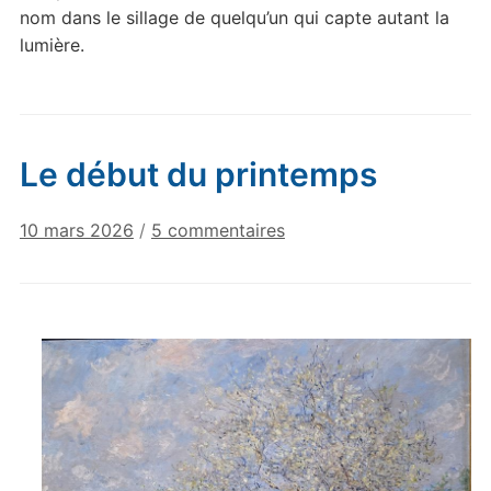
nom dans le sillage de quelqu’un qui capte autant la
lumière.
Le début du printemps
sur
10 mars 2026
/
5 commentaires
Le
début
du
printemps