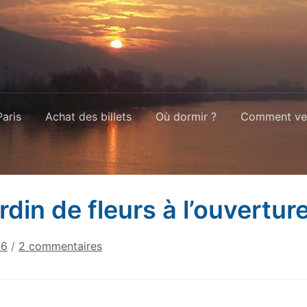
aris
Achat des billets
Où dormir ?
Comment ven
rdin de fleurs à l’ouvertur
sur
26
/
2 commentaires
Le
jardin
de