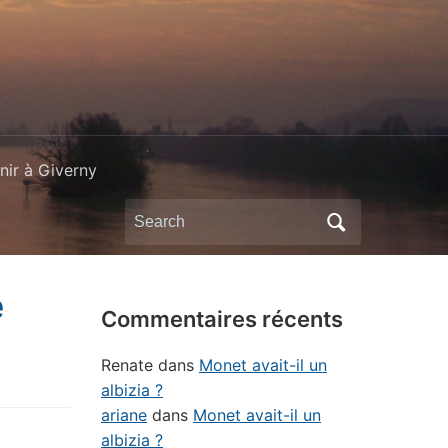
ir à Giverny
Search
for:
e
Commentaires récents
Renate
dans
Monet avait-il un
albizia ?
ariane
dans
Monet avait-il un
albizia ?