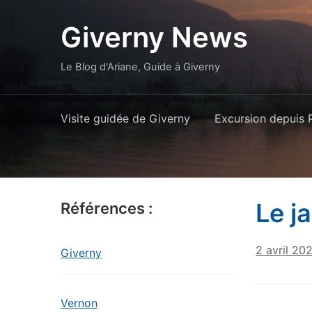
Giverny News
Le Blog d'Ariane, Guide à Giverny
Visite guidée de Giverny
Excursion depuis P
Le ja
Références :
2 avril 20
Giverny
Vernon