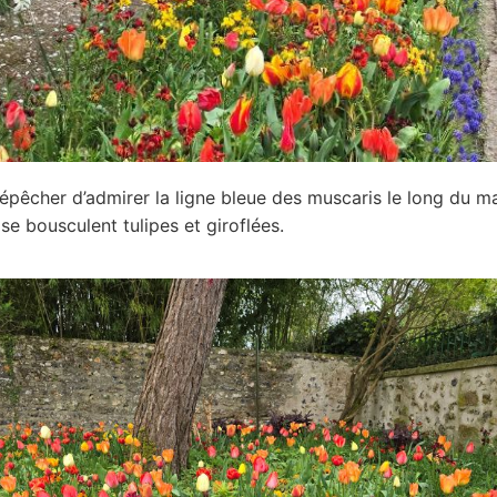
 dépêcher d’admirer la ligne bleue des muscaris le long du m
se bousculent tulipes et giroflées.