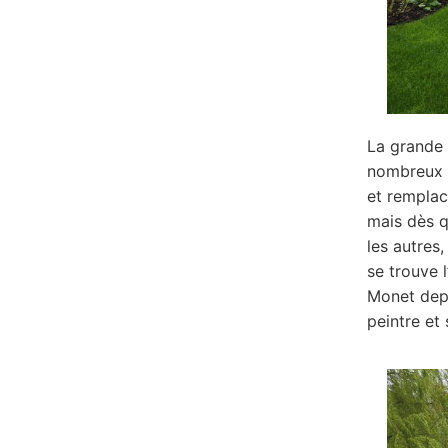
La grande 
nombreux a
et remplac
mais dès q
les autres,
se trouve l
Monet depu
peintre et