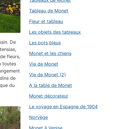
Tableaux de Monet
Tableau de Monet
Fleur et tableau
Les objets des tableaux
ssin. De
Les pots bleus
tensias,
Monet et les chiens
de fleurs,
à toutes
Vie de Monet
changement
Vie de Monet (2)
rdins de
oque du
A la table de Monet
Monet décorateur
Le voyage en Espagne de 1904
Norvège
Monet à Venise