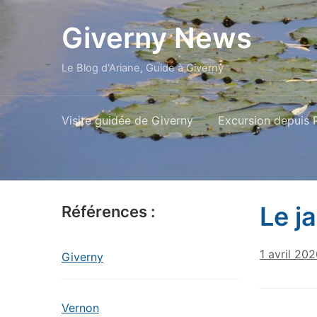
Giverny News
Le Blog d'Ariane, Guide à Giverny
Visite guidée de Giverny
Excursion depuis P
Le j
Références :
1 avril 20
Giverny
Vernon