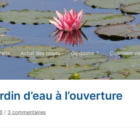
aris
Achat des billets
Où dormir ?
Comment ven
ardin d’eau à l’ouverture
sur
26
/
3 commentaires
Le
jardin
d’eau