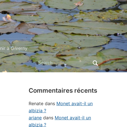
ir à Giverny
Search
for:
Commentaires récents
Renate
dans
Monet avait-il un
albizia ?
ariane
dans
Monet avait-il un
albizia ?