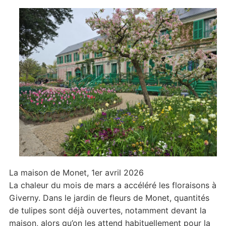
fleurs
à
l’ouverture
La maison de Monet, 1er avril 2026
La chaleur du mois de mars a accéléré les floraisons à
Giverny. Dans le jardin de fleurs de Monet, quantités
de tulipes sont déjà ouvertes, notamment devant la
maison, alors qu’on les attend habituellement pour la