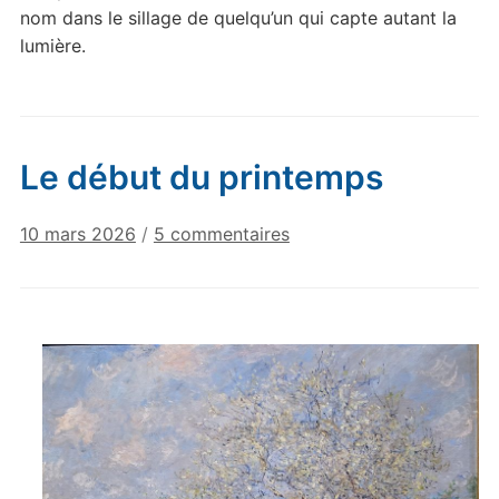
nom dans le sillage de quelqu’un qui capte autant la
lumière.
Le début du printemps
sur
10 mars 2026
/
5 commentaires
Le
début
du
printemps