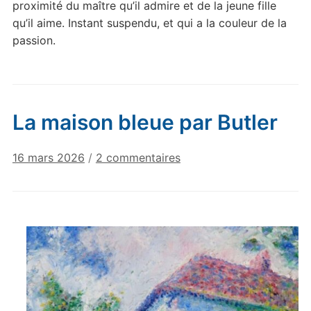
proximité du maître qu’il admire et de la jeune fille
qu’il aime. Instant suspendu, et qui a la couleur de la
passion.
La maison bleue par Butler
sur
16 mars 2026
/
2 commentaires
La
maison
bleue
par
Butler