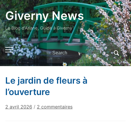
Giverny News
Le Blog d'Ariane, Guide à Giverny
Search
Toggle
for:
mobile
menu
Le jardin de fleurs à
l’ouverture
sur
2 avril 2026
/
2 commentaires
Le
jardin
de