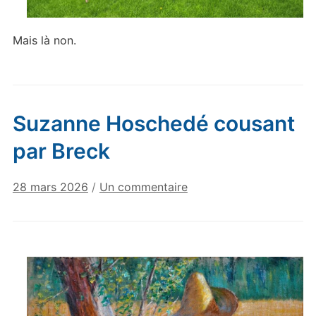
Mais là non.
Suzanne Hoschedé cousant
par Breck
sur
28 mars 2026
/
Un commentaire
Suzanne
Hoschedé
cousant
par
Breck