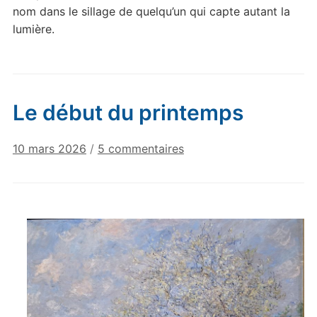
nom dans le sillage de quelqu’un qui capte autant la
lumière.
Le début du printemps
sur
10 mars 2026
/
5 commentaires
Le
début
du
printemps