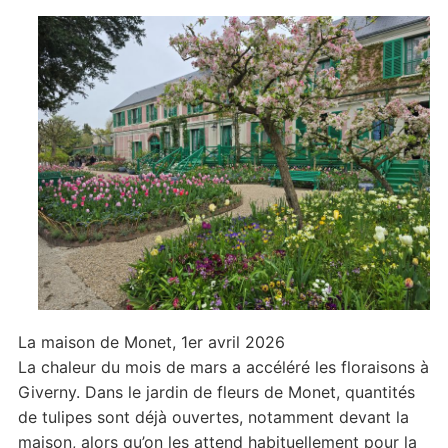
fleurs
à
l’ouverture
La maison de Monet, 1er avril 2026
La chaleur du mois de mars a accéléré les floraisons à
Giverny. Dans le jardin de fleurs de Monet, quantités
de tulipes sont déjà ouvertes, notamment devant la
maison, alors qu’on les attend habituellement pour la