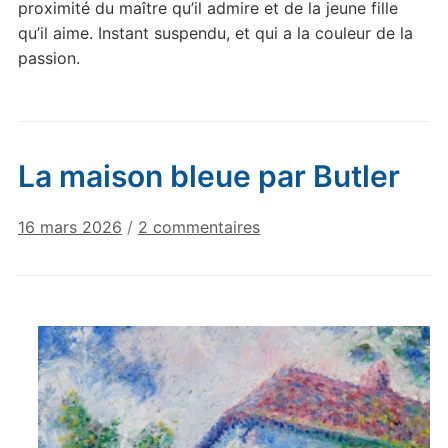
proximité du maître qu’il admire et de la jeune fille
qu’il aime. Instant suspendu, et qui a la couleur de la
passion.
La maison bleue par Butler
sur
16 mars 2026
/
2 commentaires
La
maison
bleue
par
Butler