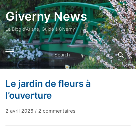
Giverny News
Le Blog d'Ariane, Guide à Giverny
Search
Toggle
for:
mobile
menu
Le jardin de fleurs à
l’ouverture
sur
2 avril 2026
/
2 commentaires
Le
jardin
de