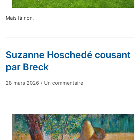
Mais là non.
Suzanne Hoschedé cousant
par Breck
sur
28 mars 2026
/
Un commentaire
Suzanne
Hoschedé
cousant
par
Breck