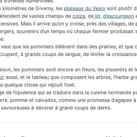
s d’oreilles numérotées.
 kilomètres de Giverny, les
plateaux du Vexin
sont plutôt 
s’étendent de vastes champs de
colza
, de
lin
,
d’escourgeon
e
tensives. Mais il arrive qu’on y croise, près des villages, de 
ergers, souvenirs d’un temps où chaque fermier produisait 
e.
 veut que les pommiers s’élèvent dans des prairies, et que 
ccupent, à grands coups de langue, de limiter la croissance
ison, les pommiers sont encore en fleurs, les pissenlits et l
or
aussi, et le tableau que composent les arbres, l’herbe gr
a quelque chose qui réjouit l’oeil.
age de l’opulence qui se traduira dans la cuisine normande p
urre, pomme et calvados, comme une promesse d’agapes à 
s savoureuses à dévorer à grand coups de dents.