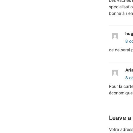
Les vaches 
spécialisati
bonne à rien,
hug
8 o
ce ne serai 
Ari
8 o
Pour la cart
économique
Leave a
Votre adress