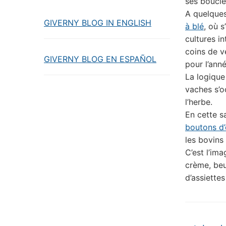
ses boucle
A quelques
GIVERNY BLOG IN ENGLISH
à blé
, où 
cultures in
coins de v
GIVERNY BLOG EN ESPAÑOL
pour l’anné
La logique
vaches s’o
l’herbe.
En cette sa
boutons d’
les bovins 
C’est l’im
crème, be
d’assiette