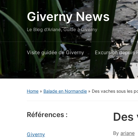
Giverny News
Le Blog d'Ariane, Guide à Giverny
Visite guidée de Giverny
Excursion depuis P
Home
»
Balade en Normandie
»
Des vaches sous les p
Des 
Références :
By
ariane
Giverny