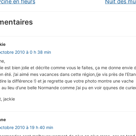
cine en fleurs
Nuit des m
entaires
kie
octobre 2010 à 0 h 38 min
ne,
 est bien jolie et décrite comme vous le faites, ça me donne envie d
n été. j’ai aimé mes vacances dans cette région,(je vis près de l’Eta
 dire la différence !) et je regrette que votre photo montre une vache
n au lieu d’une belle Normande comme j’ai pu en voir qqunes de curie
, jackie
ane
octobre 2010 à 19 h 40 min