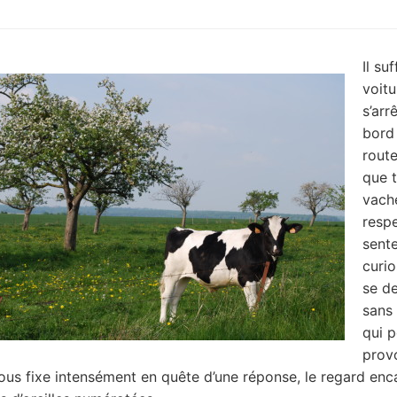
Il su
voitu
s’arr
bord 
rout
que 
vach
resp
sente
curio
se d
sans
qui p
prov
vous fixe intensément en quête d’une réponse, le regard enc