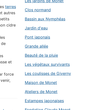
Les jardins de Monet
des
terres
Clos normand
t autres
petits
Bassin aux Nymphéas
son cidre
Jardin d'eau
Pont japonais
des
 de
Grande allée
Beauté de la pluie
es
asse et
Les végétaux survivants
Les coulisses de Giverny
ar force
venir,
Maison de Monet
Ateliers de Monet
Estampes japonaises
Fondation Claude Monet