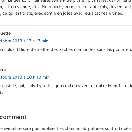
normandes sont malheureusement de plus en plus rares, car on tend 
on, lait ou viande, et la Normande, bonne à tout autrefois, devient auj
 ce qui est triste, elles sont bien jolies avec leurs taches brunes.
uette
ctobre 2013 à 17 h 17 min
pas plus difficile de mettre des vaches normandes sous les pommiers
ane
ctobre 2013 à 20 h 10 min
e postale, oui, mais il y a des gens qui en vivent et qui doivent faire 
s.
 comment
e e-mail ne sera pas publiée.
Les champs obligatoires sont indiqué