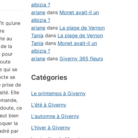
albizia ?
ariane
dans
Monet avait-il un
albizia ?
ffit qu’une
ariane
dans
La plage de Vernon
re
Tania
dans
La plage de Vernon
ête au
Tania
dans
Monet avait-il un
de la
albizia ?
e pour
ariane
dans
Giverny 365 fleurs
toute
e qui se
Catégories
ecte se
 prise de
sité. Elle
Le printemps à Giverny
emande,
L'été à Giverny
 doute, ce
eut bien
L'automne à Giverny
oquer la
L'hiver à Giverny
adré par