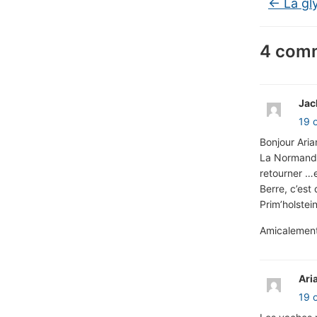
←
La gly
4 comm
Jac
19 
Bonjour Aria
La Normandie
retourner …e
Berre, c’est
Prim’holstei
Amicalement
Ari
19 