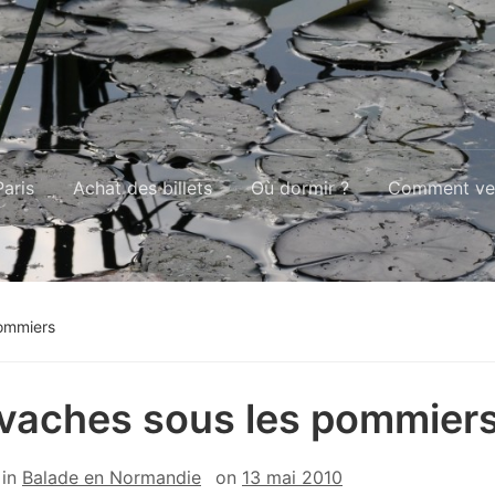
aris
Achat des billets
Où dormir ?
Comment ven
ommiers
vaches sous les pommier
in
Balade en Normandie
on
13 mai 2010