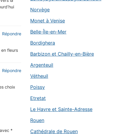
vers la
ourd’hui
Norvège
Monet à Venise
Belle-Île-en-Mer
Répondre
Bordighera
 en fleurs
Barbizon et Chailly-en-Bière
Argenteuil
Répondre
Vétheuil
Poissy
des choix
Etretat
Le Havre et Sainte-Adresse
Rouen
s avec
*
Cathédrale de Rouen