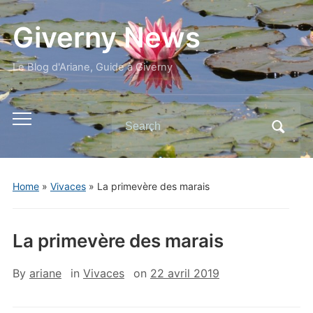
Giverny News
Le Blog d'Ariane, Guide à Giverny
Search
Toggle
for:
mobile
menu
Home
»
Vivaces
»
La primevère des marais
La primevère des marais
By
ariane
in
Vivaces
on
22 avril 2019