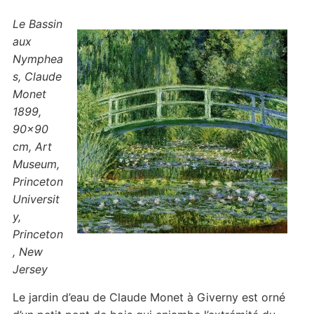
Le Bassin
aux
Nymphea
s, Claude
Monet
1899,
90×90
cm, Art
Museum,
Princeton
Universit
y,
Princeton
, New
Jersey
Le jardin d’eau de Claude Monet à Giverny est orné