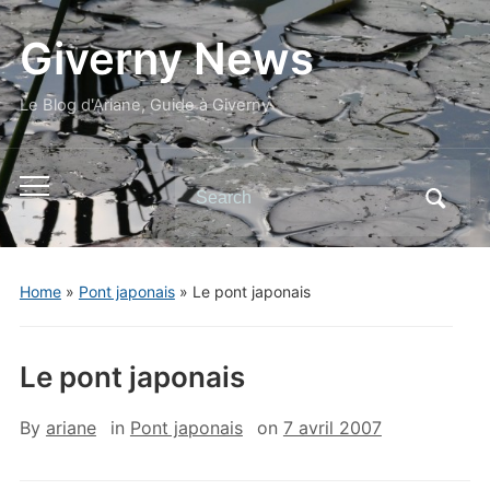
Giverny News
Le Blog d'Ariane, Guide à Giverny
Search
Toggle
for:
mobile
menu
Home
»
Pont japonais
»
Le pont japonais
Le pont japonais
By
ariane
in
Pont japonais
on
7 avril 2007