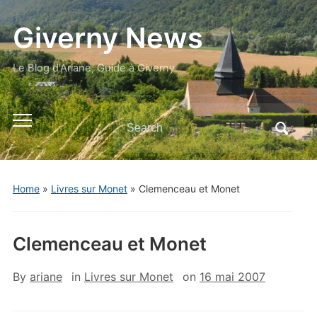
Giverny News
Le Blog d'Ariane, Guide à Giverny
Search
Toggle
for:
mobile
menu
Home
»
Livres sur Monet
»
Clemenceau et Monet
Clemenceau et Monet
By
ariane
in
Livres sur Monet
on
16 mai 2007