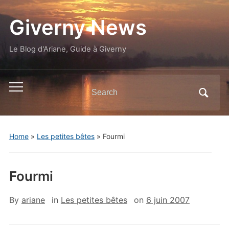
Giverny News
Le Blog d'Ariane, Guide à Giverny
Search
Toggle
for:
mobile
menu
Home
»
Les petites bêtes
»
Fourmi
Fourmi
By
ariane
in
Les petites bêtes
on
6 juin 2007