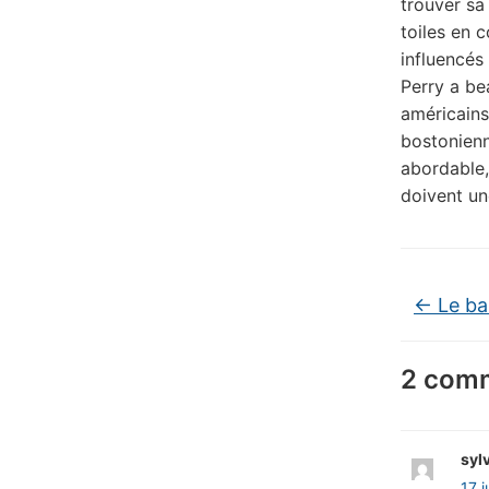
trouver sa 
toiles en 
influencés
Perry a be
américains
bostonienne
abordable,
doivent une
←
Le bal
2 comm
syl
17 j