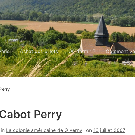
aris
Achat des billets
Où dormir ?
Comment ven
 Perry
a Cabot Perry
in
La colonie américaine de Giverny
on
16 juillet 2007