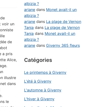
albizia ?
ariane
dans
Monet avait-il un
albizia ?
ude
ariane
dans
La plage de Vernon
 voir un
Tania
dans
La plage de Vernon
ionniste
Tania
dans
Monet avait-il un
lle
albizia ?
rdée de
ariane
dans
Giverny 365 fleurs
Cabot
e a pris
Catégories
tte Alice,
age.
un
Le printemps à Giverny
n illustre
L'été à Giverny
onet dans
x
L'automne à Giverny
e.
L'hiver à Giverny
ns le