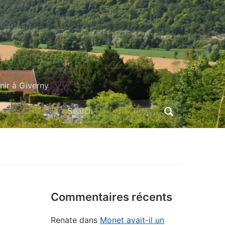
ir à Giverny
Search
for:
Commentaires récents
Renate
dans
Monet avait-il un