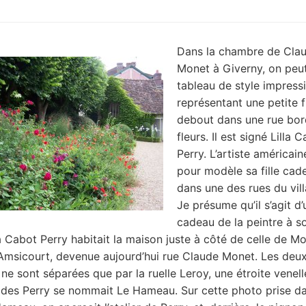
Dans la chambre de Cla
Monet à Giverny, on peut
tableau de style impress
représentant une petite fi
debout dans une rue bo
fleurs. Il est signé Lilla 
Perry. L’artiste américain
pour modèle sa fille cade
dans une des rues du vill
Je présume qu’il s’agit d’
cadeau de la peintre à so
lla Cabot Perry habitait la maison juste à côté de celle de M
l’Amsicourt, devenue aujourd’hui rue Claude Monet. Les deu
 ne sont séparées que par la ruelle Leroy, une étroite venell
des Perry se nommait Le Hameau. Sur cette photo prise da