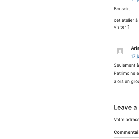
Bonsoir,
cet atelier à
visiter ?
Ari
17 j
Seulement à 
Patrimoine e
alors en gro
Leave a
Votre adress
Commentai