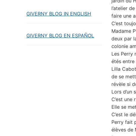
jardin du H
l’atelier 
GIVERNY BLOG IN ENGLISH
faire une a
C’est touj
Madame Per
GIVERNY BLOG EN ESPAÑOL
deux par la
colonie am
Les Perry 
étés entre
Lilla Cabot
de se mettr
révèle si d
Lors d’un 
C’est une 
Elle se met
C’est le d
Perry fait
élèves de 