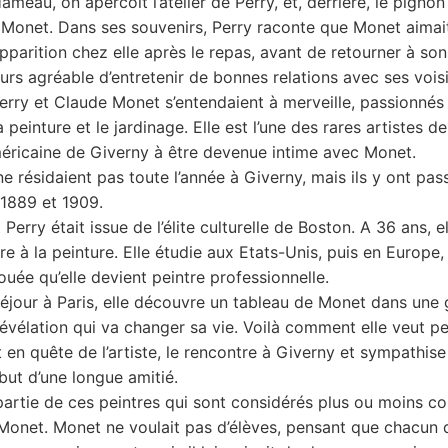
ameau, on apercoit l’atelier de Perry, et, derrière, le pigno
de Monet. Dans ses souvenirs, Perry raconte que Monet aimai
pparition chez elle après le repas, avant de retourner à son 
ours agréable d’entretenir de bonnes relations avec ses voisi
ry et Claude Monet s’entendaient à merveille, passionnés
 peinture et le jardinage. Elle est l’une des rares artistes de
éricaine de Giverny à être devenue intime avec Monet.
ne résidaient pas toute l’année à Giverny, mais ils y ont pas
 1889 et 1909.
 Perry était issue de l’élite culturelle de Boston. A 36 ans, e
e à la peinture. Elle étudie aux Etats-Unis, puis en Europe,
ouée qu’elle devient peintre professionnelle.
séjour à Paris, elle découvre un tableau de Monet dans une g
révélation qui va changer sa vie. Voilà comment elle veut pe
 en quête de l’artiste, le rencontre à Giverny et sympathise 
ébut d’une longue amitié.
 partie de ces peintres qui sont considérés plus ou moins 
Monet. Monet ne voulait pas d’élèves, pensant que chacun 