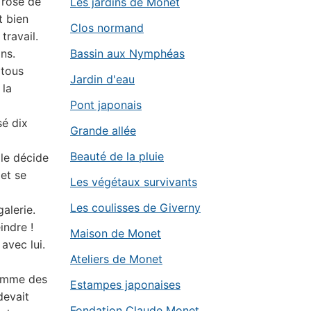
n rose de
Les jardins de Monet
t bien
Clos normand
travail.
ns.
Bassin aux Nymphéas
 tous
Jardin d'eau
 la
Pont japonais
sé dix
Grande allée
Beauté de la pluie
lle décide
 et se
Les végétaux survivants
Les coulisses de Giverny
alerie.
indre !
Maison de Monet
avec lui.
Ateliers de Monet
comme des
Estampes japonaises
devait
Fondation Claude Monet