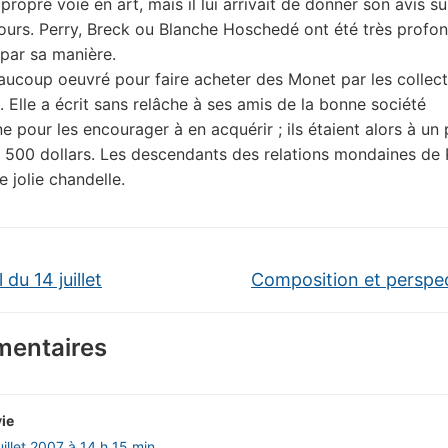
propre voie en art, mais il lui arrivait de donner son avis su
cours. Perry, Breck ou Blanche Hoschedé ont été très prof
 par sa manière.
aucoup oeuvré pour faire acheter des Monet par les collec
. Elle a écrit sans relâche à ses amis de la bonne société
 pour les encourager à en acquérir ; ils étaient alors à un 
 500 dollars. Les descendants des relations mondaines de P
 jolie chandelle.
 du 14 juillet
Composition et perspe
entaires
vie
uillet 2007 à 14 h 15 min