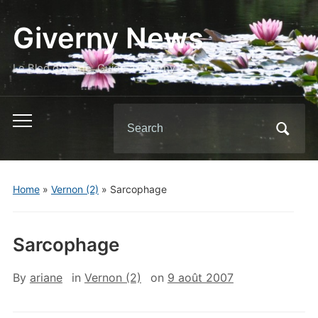
Giverny News
Le Blog d'Ariane, Guide à Giverny
Search
Toggle
for:
mobile
menu
Home
»
Vernon (2)
»
Sarcophage
Sarcophage
By
ariane
in
Vernon (2)
on
9 août 2007