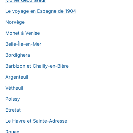
Monet décorateur
Le voyage en Espagne de 1904
Norvège
Monet à Venise
Belle-Île-en-Mer
Bordighera
Barbizon et Chailly-en-Bière
Argenteuil
Vétheuil
Poissy
Etretat
Le Havre et Sainte-Adresse
Rouen