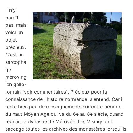
Il n'y
paraît
pas, mais
voici un
objet
précieux.
C'est un
sarcopha
ge
méroving
ien
gallo-
romain (voir commentaires). Précieux pour la
connaissance de l'histoire normande, s'entend. Car il
reste bien peu de renseignements sur cette période
du haut Moyen Age qui va du 6e au 8e siècle, quand
régnait la dynastie de Mérovée. Les Vikings ont
saccagé toutes les archives des monastères lorsqu'ils