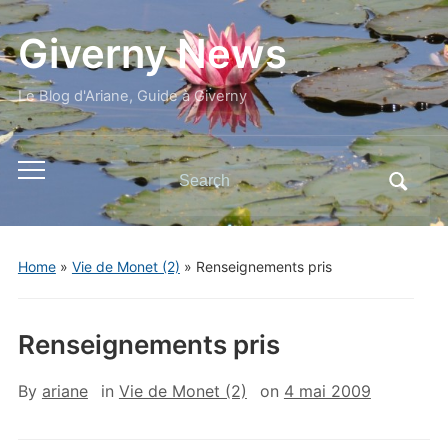
Giverny News
Le Blog d'Ariane, Guide à Giverny
Search
Toggle
for:
mobile
menu
Home
»
Vie de Monet (2)
»
Renseignements pris
Renseignements pris
By
ariane
in
Vie de Monet (2)
on
4 mai 2009