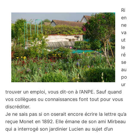
Ri
en
ne
va
ut
le
ré
se
au
po
ur
trouver un emploi, vous dit-on à l’ANPE. Sauf quand
vos collègues ou connaissances font tout pour vous
discréditer.
Je ne sais pas si on oserait encore écrire la lettre qu’a
reçue Monet en 1892. Elle émane de son ami Mirbeau
qui a interrogé son jardinier Lucien au sujet d’un