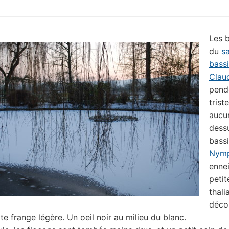
Les 
du
s
bass
Clau
pend
trist
aucu
dess
bass
Nym
enne
petit
thali
déco
te frange légère. Un oeil noir au milieu du blanc.