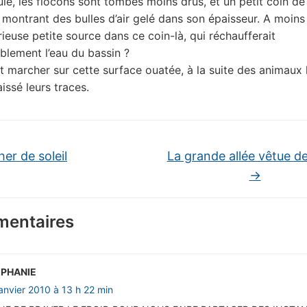
ule, les flocons sont tombés moins drus, et un petit coin de
 montrant des bulles d’air gelé dans son épaisseur. A moins q
ieuse petite source dans ce coin-là, qui réchaufferait
blement l’eau du bassin ?
t marcher sur cette surface ouatée, à la suite des animaux 
aissé leurs traces.
er de soleil
La grande allée vêtue d
→
entaires
EPHANIE
janvier 2010 à 13 h 22 min