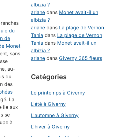
albizia ?
ariane
dans
Monet avait-il un
albizia ?
branches
ariane
dans
La plage de Vernon
aule du
Tania
dans
La plage de Vernon
in de
Tania
dans
Monet avait-il un
de Monet
albizia ?
ent, sans
ariane
dans
Giverny 365 fleurs
esse
ne, au-
Catégories
us du
in des
phéas
Le printemps à Giverny
igé. La
L'été à Giverny
e île aux
as se
L'automne à Giverny
upe à
L'hiver à Giverny