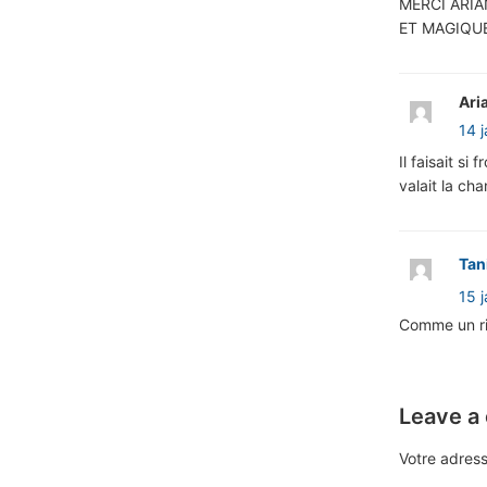
MERCI ARIA
ET MAGIQU
Ari
14 
Il faisait si
valait la cha
Tan
15 
Comme un ri
Leave a
Votre adress