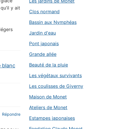
 glace
Les jardins de Monet
u’il y ait
Clos normand
Bassin aux Nymphéas
légers
Jardin d'eau
Pont japonais
Grande allée
Beauté de la pluie
e blanc
Les végétaux survivants
Les coulisses de Giverny
Maison de Monet
Ateliers de Monet
Répondre
Estampes japonaises
Fondation Claude Monet