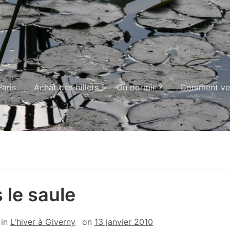
aris
Achat des billets
Où dormir ?
Comment ven
 le saule
in
L'hiver à Giverny
on
13 janvier 2010