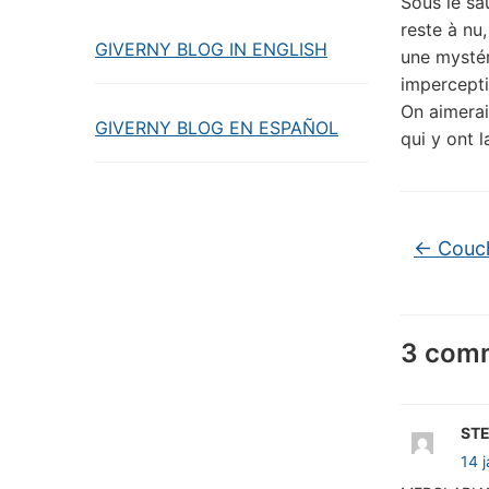
Sous le sa
reste à nu,
GIVERNY BLOG IN ENGLISH
une mystér
impercepti
On aimerai
GIVERNY BLOG EN ESPAÑOL
qui y ont l
←
Couch
3 comm
ST
14 