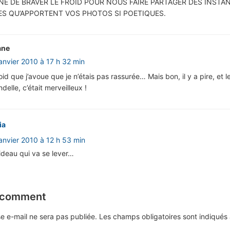
NE DE BRAVER LE FROID POUR NOUS FAIRE PARTAGER DES INSTA
ES QU’APPORTENT VOS PHOTOS SI POETIQUES.
ane
janvier 2010 à 17 h 32 min
 froid que j’avoue que je n’étais pas rassurée… Mais bon, il y a pire, et l
ndelle, c’était merveilleux !
ia
janvier 2010 à 12 h 53 min
deau qui va se lever…
 comment
e e-mail ne sera pas publiée.
Les champs obligatoires sont indiqué