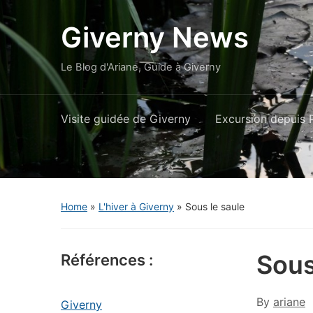
Giverny News
Le Blog d'Ariane, Guide à Giverny
Visite guidée de Giverny
Excursion depuis P
Home
»
L'hiver à Giverny
»
Sous le saule
Sous
Références :
By
ariane
Giverny