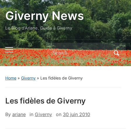
Giverny News
Le Blog d'Ariane, Guide à Giverny
Search
Toggle
for:
mobile
menu
Home
»
Giverny
»
Les fidèles de Giverny
Les fidèles de Giverny
By
ariane
in
Giverny
on
30 juin 2010