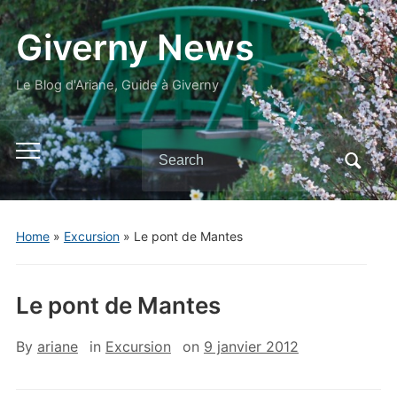
Giverny News
Le Blog d'Ariane, Guide à Giverny
Search
Toggle
for:
mobile
menu
Home
»
Excursion
»
Le pont de Mantes
Le pont de Mantes
By
ariane
in
Excursion
on
9 janvier 2012