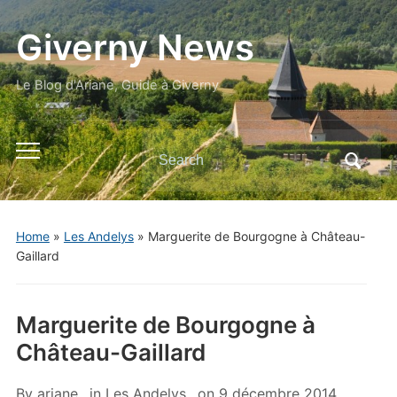
Giverny News
Le Blog d'Ariane, Guide à Giverny
Search
Toggle
for:
mobile
menu
Home
»
Les Andelys
»
Marguerite de Bourgogne à Château-
Gaillard
Marguerite de Bourgogne à
Château-Gaillard
By
ariane
in
Les Andelys
on
9 décembre 2014