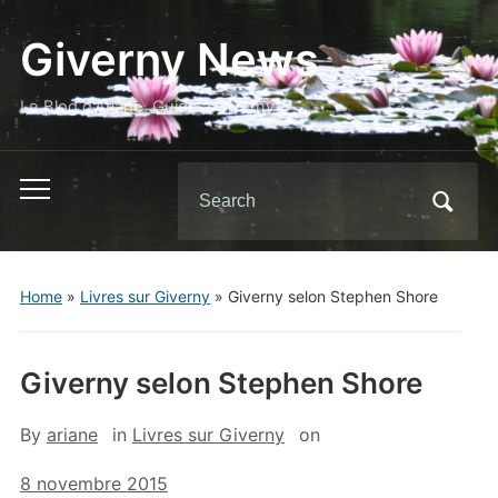
Giverny News
Le Blog d'Ariane, Guide à Giverny
Search
Toggle
for:
mobile
menu
Home
»
Livres sur Giverny
»
Giverny selon Stephen Shore
Giverny selon Stephen Shore
By
ariane
in
Livres sur Giverny
on
8 novembre 2015