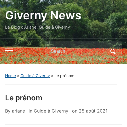
Giverny News
Le Blog d'Ariane, Guide à Giverny
Search
Toggle
for:
mobile
menu
Home
»
Guide à Giverny
»
Le prénom
Le prénom
By
ariane
in
Guide à Giverny
on
25 août 2021