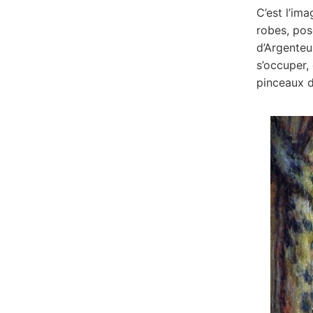
C’est l’ima
robes, pose
d’Argenteui
s’occuper, 
pinceaux d