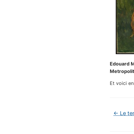
Edouard 
Metropoli
Et voici e
←
Le te