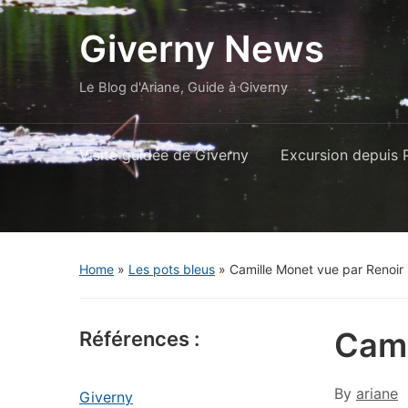
Giverny News
Le Blog d'Ariane, Guide à Giverny
Visite guidée de Giverny
Excursion depuis P
Home
»
Les pots bleus
»
Camille Monet vue par Renoir
Cami
Références :
By
ariane
Giverny