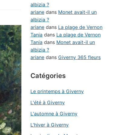
albizia ?
ariane
dans
Monet avait-il un
albizia ?
ariane
dans
La plage de Vernon
Tania
dans
La plage de Vernon
Tania
dans
Monet avait-il un
albizia ?
ariane
dans
Giverny 365 fleurs
Catégories
Le printemps à Giverny
L'été à Giverny
L'automne à Giverny
L'hiver à Giverny