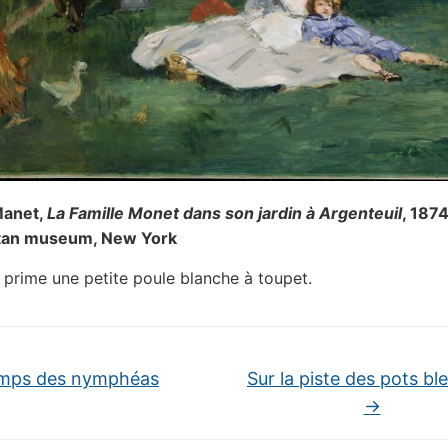
Manet,
La Famille Monet dans son jardin à Argenteuil
, 1874
tan museum, New York
n prime une petite poule blanche à toupet.
mps des nymphéas
Sur la piste des pots bl
→