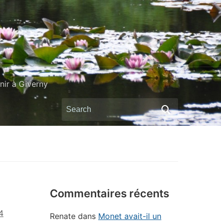
ir à Giverny
Search
for:
Commentaires récents
4
Renate
dans
Monet avait-il un