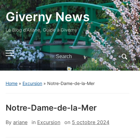
Giverny News
Le Blog d'Ariane, Guide à Giverny
Search
Toggle
for:
mobile
menu
Home
»
Excursion
»
Notre-Dame-de-la-Mer
Notre-Dame-de-la-Mer
By
ariane
in
Excursion
on
5 octobre 2024