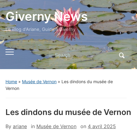
Giverny News
Le Blog d'Ariane, Guide à Giverny
Search
Toggle
for:
mobile
menu
Home
»
Musée de Vernon
»
Les dindons du musée de
Vernon
Les dindons du musée de Vernon
By
ariane
in
Musée de Vernon
on
4 avril 2025