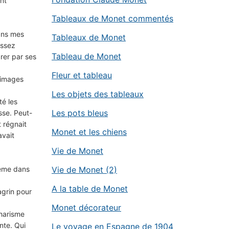
nt
Tableaux de Monet commentés
ans mes
Tableaux de Monet
assez
Tableau de Monet
drer par ses
Fleur et tableau
 images
Les objets des tableaux
té les
Les pots bleus
sse. Peut-
 régnait
Monet et les chiens
avait
Vie de Monet
même dans
Vie de Monet (2)
A la table de Monet
agrin pour
Monet décorateur
charisme
ente. Qui
Le voyage en Espagne de 1904