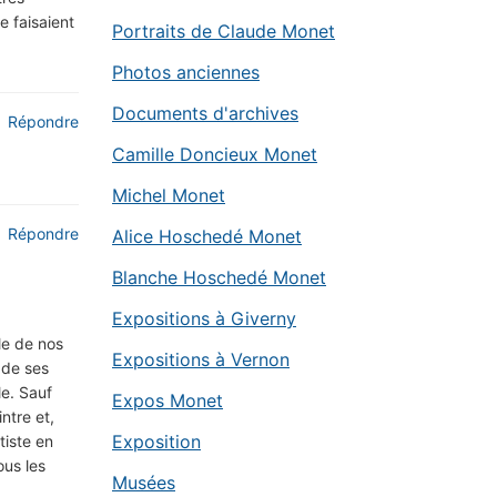
e faisaient
Portraits de Claude Monet
Photos anciennes
Documents d'archives
Répondre
Camille Doncieux Monet
Michel Monet
Répondre
Alice Hoschedé Monet
Blanche Hoschedé Monet
Expositions à Giverny
le de nos
Expositions à Vernon
 de ses
e. Sauf
Expos Monet
ntre et,
Exposition
tiste en
ous les
Musées