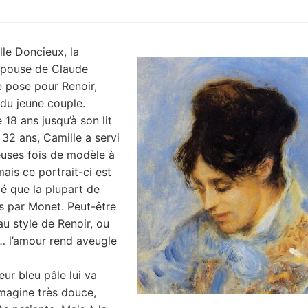
lle Doncieux, la
épouse de Claude
e pose pour Renoir,
du jeune couple.
 18 ans jusqu’à son lit
 32 ans, Camille a servi
uses fois de modèle à
ais ce portrait-ci est
lé que la plupart de
s par Monet. Peut-être
au style de Renoir, ou
 l’amour rend aveugle
eur bleu pâle lui va
’imagine très douce,