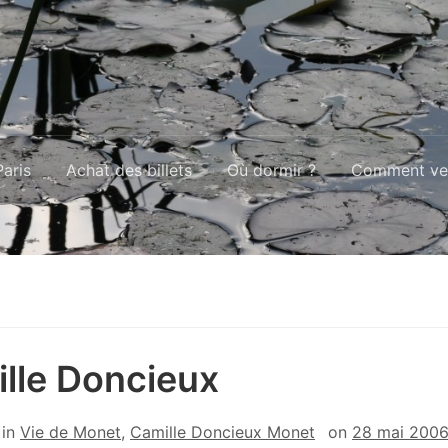
aris
Achat des billets
Où dormir ?
Comment ven
lle Doncieux
in
Vie de Monet
,
Camille Doncieux Monet
on
28 mai 200