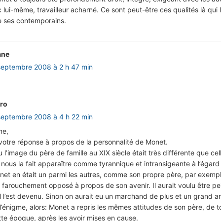
ui-même, travailleur acharné. Ce sont peut-être ces qualités là qui l
e ses contemporains.
ane
septembre 2008 à 2 h 47 min
tro
septembre 2008 à 4 h 22 min
ne,
votre réponse à propos de la personnalité de Monet.
 l’image du père de famille au XIX siècle était très différente que cel
i nous la fait apparaître comme tyrannique et intransigeante à l’égard
net en était un parmi les autres, comme son propre père, par exempl
ait farouchement opposé à propos de son avenir. Il aurait voulu être pei
il l’est devenu. Sinon on aurait eu un marchand de plus et un grand ar
 l’énigme, alors: Monet a repris les mêmes attitudes de son père, de t
te époque, après les avoir mises en cause.