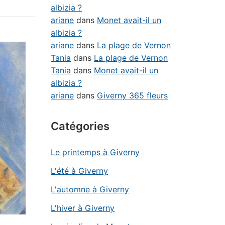
albizia ?
ariane
dans
Monet avait-il un
albizia ?
ariane
dans
La plage de Vernon
Tania
dans
La plage de Vernon
Tania
dans
Monet avait-il un
albizia ?
ariane
dans
Giverny 365 fleurs
Catégories
Le printemps à Giverny
L'été à Giverny
L'automne à Giverny
L'hiver à Giverny