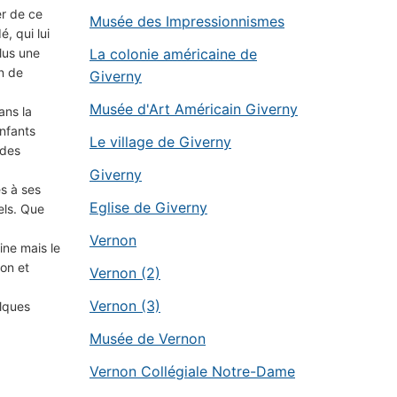
er de ce
Musée des Impressionnismes
, qui lui
Plus une
La colonie américaine de
n de
Giverny
Musée d'Art Américain Giverny
ans la
enfants
Le village de Giverny
 des
Giverny
es à ses
Eglise de Giverny
els. Que
Vernon
ine mais le
ion et
Vernon (2)
Vernon (3)
elques
Musée de Vernon
Vernon Collégiale Notre-Dame