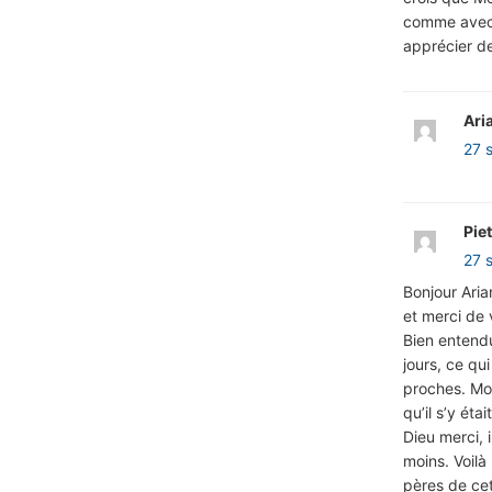
comme avec l
apprécier d
Ari
27 
Pie
27 
Bonjour Aria
et merci de 
Bien entendu
jours, ce qu
proches. Mo
qu’il s’y ét
Dieu merci, 
moins. Voilà
pères de cet