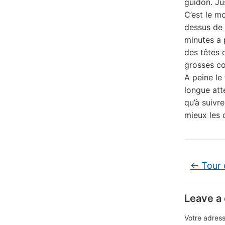
guidon. Ju
C’est le m
dessus de 
minutes a 
des têtes 
grosses co
A peine le
longue att
qu’à suivre
mieux les c
←
Tour 
Leave a
Votre adress