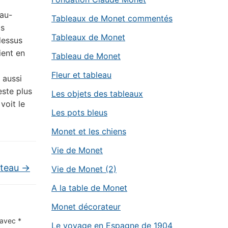
 au-
Tableaux de Monet commentés
is
Tableaux de Monet
dessus
ient en
Tableau de Monet
Fleur et tableau
 aussi
este plus
Les objets des tableaux
 voit le
Les pots bleus
Monet et les chiens
Vie de Monet
âteau
→
Vie de Monet (2)
A la table de Monet
Monet décorateur
s avec
*
Le voyage en Espagne de 1904