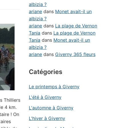
albizia ?
ariane
dans
Monet avait-il un
albizia ?
ariane
dans
La plage de Vernon
Tania
dans
La plage de Vernon
Tania
dans
Monet avait-il un
albizia ?
ariane
dans
Giverny 365 fleurs
Catégories
Le printemps à Giverny
L'été à Giverny
 Thilliers
de 4 km.
L'automne à Giverny
taire ! On
L'hiver à Giverny
aires