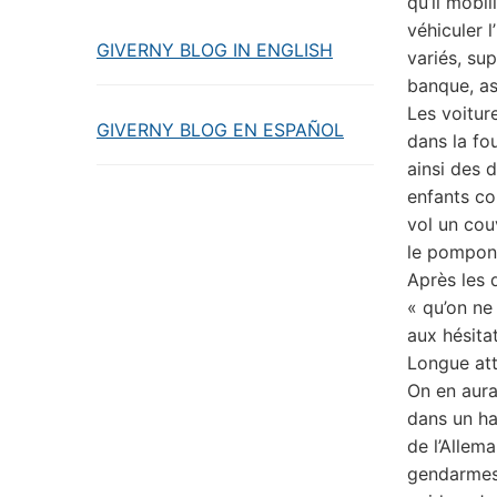
qu’il mobi
véhiculer 
GIVERNY BLOG IN ENGLISH
variés, su
banque, as
Les voitur
GIVERNY BLOG EN ESPAÑOL
dans la fo
ainsi des 
enfants co
vol un cou
le pompon
Après les d
« qu’on ne
aux hésita
Longue att
On en aura
dans un h
de l’Allema
gendarmes 