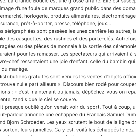
lise. La Grande Boucle est une grosse affaire. Elle est susce
l’image d’une foule de marques grand public dans des doma
permarché, horlogerie, produits alimentaires, électroménage
surance, prêt-à-porter, presse, téléphone, jeux…
es sérigraphiées sont passées les unes derrière les autres, 
ule des casquettes, des rustines et des porte-clés. Autrefois
dragées ou des pièces de monnaie à la sortie des cérémonies
uraient pour les ramasser. Les spectateurs qui arrivaient à s
vre-chef ressentaient une joie d’enfant, celle du bambin qui
 du manège.
istributions gratuites sont venues les ventes d’objets offici
 trouve nulle part ailleurs ». Discours bien rodé pour coupe
tions : « c’est maintenant ou jamais, dépêchez-vous on repa
ente, tandis que le ciel se couvre.
it presque oublié qu’on venait voir du sport. Tout à coup, 
aut-parleur annonce une échappée du Français Samuel Dumo
nd Bjorn Schroeder. Les yeux scrutent le bout de la ligne dr
sortent leurs jumelles. Ca y est, voilà les échappés le nez 