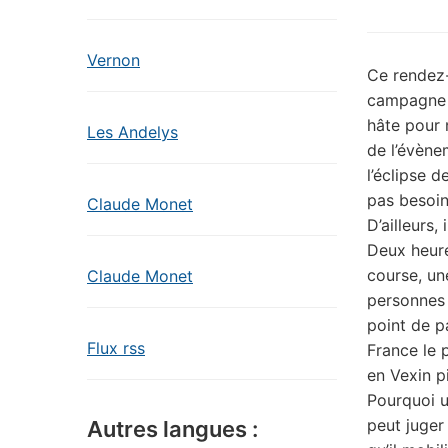
Vernon
Ce rendez-
campagne à
hâte pour 
Les Andelys
de l’évène
l’éclipse d
pas besoin
Claude Monet
D’ailleurs, 
Deux heure
course, un
Claude Monet
personnes 
point de p
Flux rss
France le 
en Vexin p
Pourquoi un
peut juger
Autres langues :