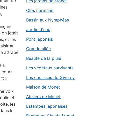
ptible de
Les jardins de Monet
ines
Clos normand
r,
Bassin aux Nymphéas
lançant
Jardin d'eau
 on jetait
Pont japonais
, et les
aisir au
Grande allée
 a attrapé
Beauté de la pluie
els
Les végétaux survivants
r court
Les coulisses de Giverny
rt ».
Maison de Monet
une voix
Ateliers de Monet
ulin et
oite, les
Estampes japonaises
dans le
Fondation Claude Monet