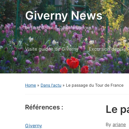
Giverny News
Le Blog d'Ariane, Guide à Giverny
Visite guidée de Giverny
Excursion depuis P
Home
»
Dans l'actu
»
Le passage du Tour de France
Le p
Références :
By
ariane
Giverny