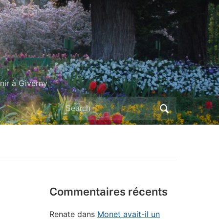
ir à Giverny
Search
for:
Commentaires récents
Renate
dans
Monet avait-il un