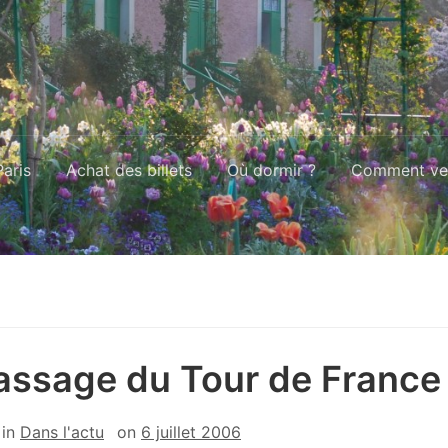
aris
Achat des billets
Où dormir ?
Comment ven
assage du Tour de France
in
Dans l'actu
on
6 juillet 2006