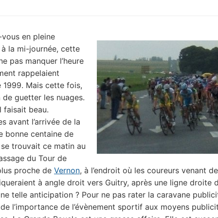
vous en pleine
 la mi-journée, cette
ne pas manquer l’heure
ment rappelaient
e 1999. Mais cette fois,
 de guetter les nuages.
il faisait beau.
s avant l’arrivée de la
e bonne centaine de
se trouvait ce matin au
assage du Tour de
plus proche de
Vernon
, à l’endroit où les coureurs venant des
iqueraient à angle droit vers Guitry, après une ligne droite 
e telle anticipation ? Pour ne pas rater la caravane publici
 de l’importance de l’évènement sportif aux moyens publicit