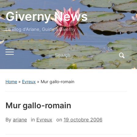
Giverny News
Le Blog d'Ariane, Guide à Giverny
Search
Toggle
for:
mobile
menu
Home
»
Evreux
»
Mur gallo-romain
Mur gallo-romain
By
ariane
in
Evreux
on
19 octobre 2006