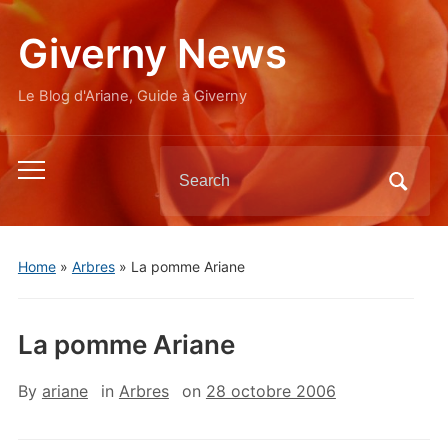
Giverny News
Le Blog d'Ariane, Guide à Giverny
Search
Toggle
for:
mobile
menu
Home
»
Arbres
»
La pomme Ariane
La pomme Ariane
By
ariane
in
Arbres
on
28 octobre 2006