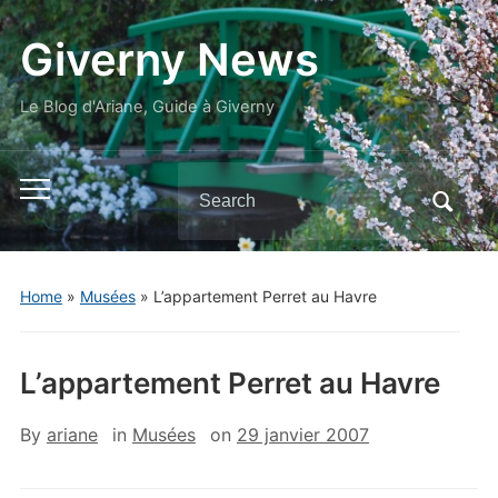
Giverny News
Le Blog d'Ariane, Guide à Giverny
Search
Toggle
for:
mobile
menu
Home
»
Musées
»
L’appartement Perret au Havre
L’appartement Perret au Havre
By
ariane
in
Musées
on
29 janvier 2007