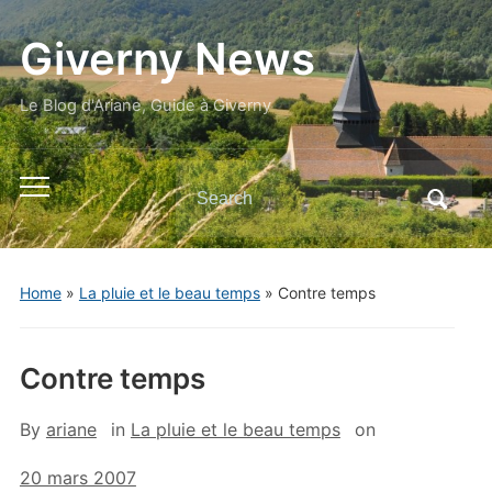
Giverny News
Le Blog d'Ariane, Guide à Giverny
Search
Toggle
for:
mobile
menu
Home
»
La pluie et le beau temps
»
Contre temps
Contre temps
By
ariane
in
La pluie et le beau temps
on
20 mars 2007