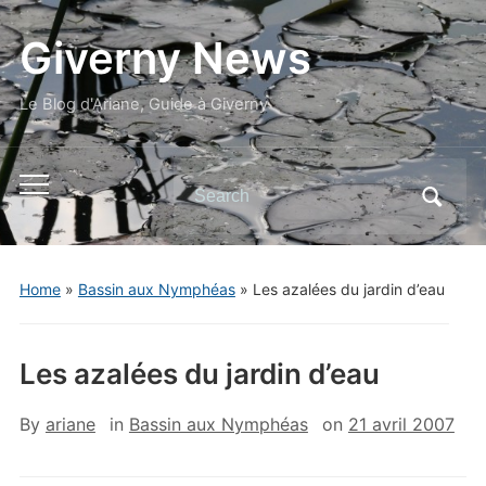
Giverny News
Le Blog d'Ariane, Guide à Giverny
Search
Toggle
for:
mobile
menu
Home
»
Bassin aux Nymphéas
»
Les azalées du jardin d’eau
Les azalées du jardin d’eau
By
ariane
in
Bassin aux Nymphéas
on
21 avril 2007