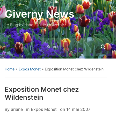
Giverny News
Le Blog d'Ariane, Guide à Giverny
Search
Toggle
for:
mobile
menu
Home
»
Expos Monet
»
Exposition Monet chez Wildenstein
Exposition Monet chez
Wildenstein
By
ariane
in
Expos Monet
on
14 mai 2007