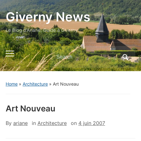
Giverny News
Le Blog d'Ariane, Guide à Giverny
Search
Toggle
for:
mobile
menu
Home
»
Architecture
»
Art Nouveau
Art Nouveau
By
ariane
in
Architecture
on
4 juin 2007