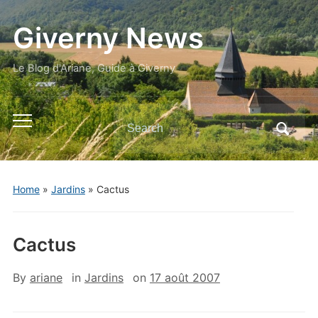
Giverny News
Le Blog d'Ariane, Guide à Giverny
Search
Toggle
for:
mobile
menu
Home
»
Jardins
»
Cactus
Cactus
By
ariane
in
Jardins
on
17 août 2007