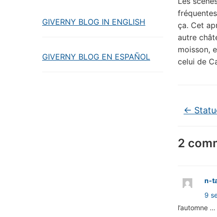
Les scènes
fréquentes,
GIVERNY BLOG IN ENGLISH
ça. Cet ap
autre chât
moisson, 
GIVERNY BLOG EN ESPAÑOL
celui de Ca
←
Statu
2 comm
n-t
9 s
l’automne … 