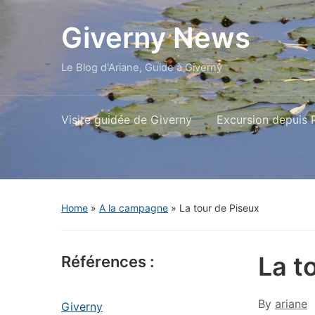
Giverny News
Le Blog d'Ariane, Guide à Giverny
Visite guidée de Giverny
Excursion depuis P
Home
»
A la campagne
»
La tour de Piseux
La t
Références :
By
ariane
Giverny