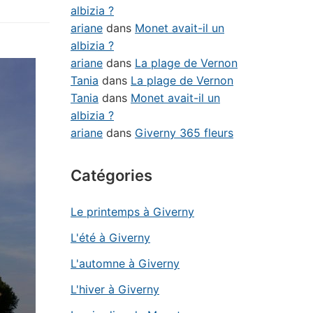
albizia ?
ariane
dans
Monet avait-il un
albizia ?
ariane
dans
La plage de Vernon
Tania
dans
La plage de Vernon
Tania
dans
Monet avait-il un
albizia ?
ariane
dans
Giverny 365 fleurs
Catégories
Le printemps à Giverny
L'été à Giverny
L'automne à Giverny
L'hiver à Giverny