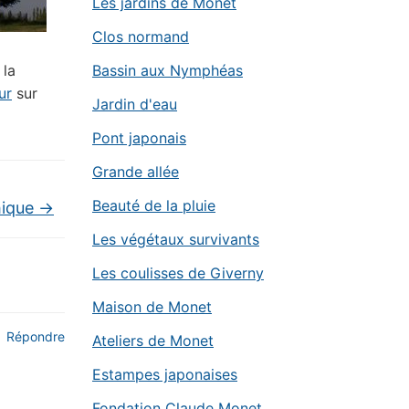
Les jardins de Monet
Clos normand
 la
Bassin aux Nymphéas
ur
sur
Jardin d'eau
Pont japonais
Grande allée
Beauté de la pluie
hique
→
Les végétaux survivants
Les coulisses de Giverny
Maison de Monet
Répondre
Ateliers de Monet
Estampes japonaises
Fondation Claude Monet