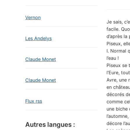
Vernon
Je sais, c’
facile. Qu
d’après la 
Les Andelys
Piseux, el
I. Normal 
l’eau !
Claude Monet
Piseux se 
l’Eure, tou
Avre, une 
Claude Monet
en château
décorés de
Flux rss
comme celu
une biche 
l’automne,
décore l’au
Autres langues :