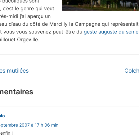
 bucoliques sont
 c’est le genre qui veut
rès-midi j’ai aperçu un
eau d’eau du côté de Marcilly la Campagne qui représentait
et vous vous souvenez peut-être du
geste auguste du seme
illouet Orgeville.
es mutilées
Colc
entaires
alo
eptembre 2007 à 17 h 06 min
enfin !