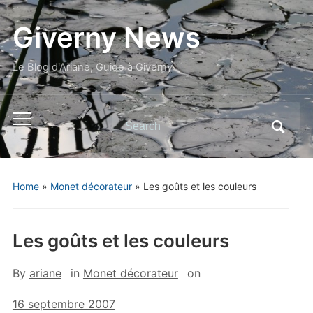
Giverny News
Le Blog d'Ariane, Guide à Giverny
Search
Toggle
for:
mobile
menu
Home
»
Monet décorateur
»
Les goûts et les couleurs
Les goûts et les couleurs
By
ariane
in
Monet décorateur
on
16 septembre 2007