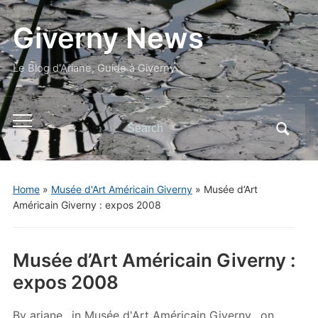
Giverny News
Le Blog d'Ariane, Guide à Giverny
Search
Toggle
for:
mobile
menu
Home
»
Musée d'Art Américain Giverny
»
Musée d’Art
Américain Giverny : expos 2008
Musée d’Art Américain Giverny :
expos 2008
By
ariane
in
Musée d'Art Américain Giverny
on