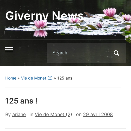
Giverny News
Le Blog d'Ariane, Guide à Giverny
Search
Toggle
for:
mobile
menu
Home
»
Vie de Monet (2)
»
125 ans !
125 ans !
By
ariane
in
Vie de Monet (2)
on
29 avril 2008