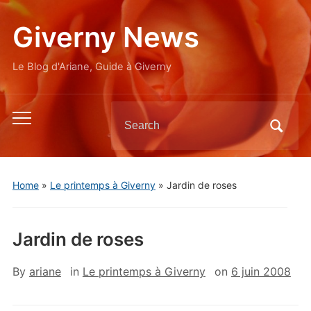
Giverny News
Le Blog d'Ariane, Guide à Giverny
Search
Toggle
for:
mobile
menu
Home
»
Le printemps à Giverny
»
Jardin de roses
Jardin de roses
By
ariane
in
Le printemps à Giverny
on
6 juin 2008