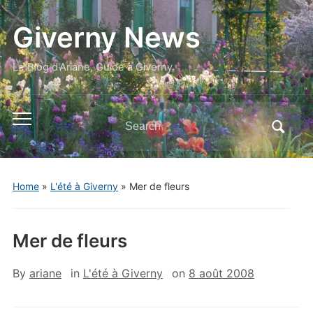
Giverny News
Le Blog d'Ariane, Guide à Giverny
Search
Toggle
for:
mobile
menu
Home
»
L'été à Giverny
»
Mer de fleurs
Mer de fleurs
By
ariane
in
L'été à Giverny
on
8 août 2008