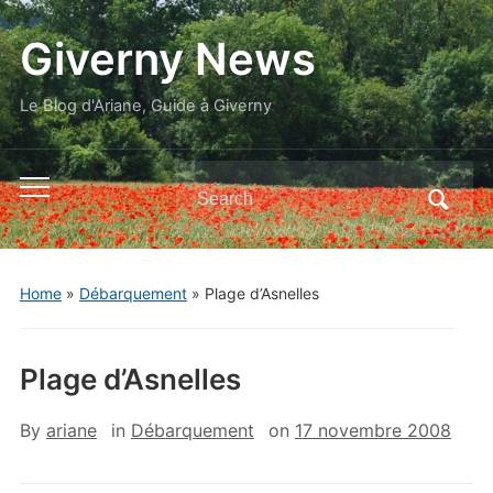
Giverny News
Le Blog d'Ariane, Guide à Giverny
Search
Toggle
for:
mobile
menu
Home
»
Débarquement
»
Plage d’Asnelles
Plage d’Asnelles
By
ariane
in
Débarquement
on
17 novembre 2008